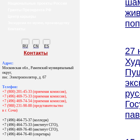
шам
Национальные проекты России
жив
Гранты Президента РФ
Центр карьеры
поп
Экскурсии по музею, производству
Контакты
RU
CN
ES
27 
Контакты
Худ
Адрес:
Московская обл., Раменский муниципальный
Пуш
округ,
пос. Электроизолятор, д. 67
экс
Телефон:
рус
+7 (800) 201-45-33 (приемная комиссия),
+7 (496) 469-75-33 (приемная комиссия),
+7 (496) 469-74-54 (приемная комиссия),
Гос
+7 (988) 231-98-88 (представительство
в г. Сочи)
пав
+7 (496) 464-75-37 (колледж)
+7 (496) 464-75-33 (институт СГО),
+7 (496) 469-76-40 (институт СГО),
+7 (496) 464-76-40
(секретарь)