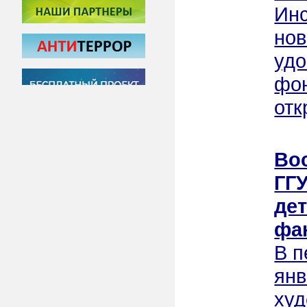
Инс
нов
удо
фон
отк
Во
ГГ
де
фа
В п
янв
худ