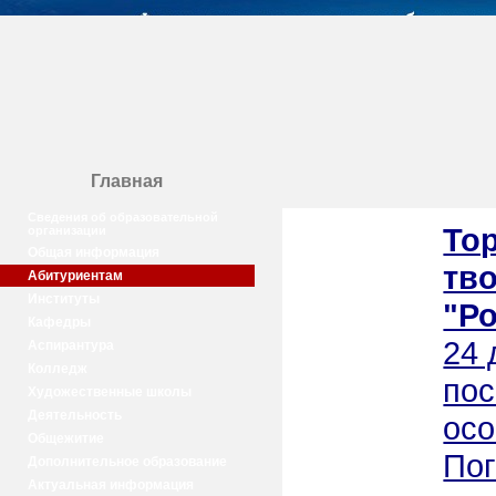
Главная
Сведения об образовательной
То
организации
Общая информация
тво
Абитуриентам
Институты
"Р
Кафедры
24 
Аспирантура
Колледж
пос
Художественные школы
Деятельность
осо
Общежитие
Пог
Дополнительное образование
Актуальная информация