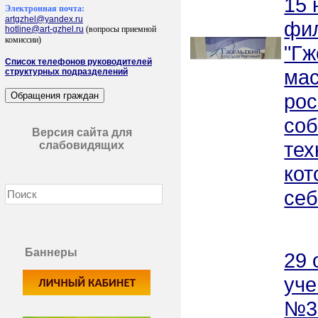
15 
Электронная почта:
artgzhel@yandex.ru
фил
hotline@art-gzhel.ru
(вопросы приемной
комиссии)
"Гж
Список телефонов руководителей
мас
структурных подразделений
рос
соб
Версия сайта для
тех
слабовидящих
кот
себ
Баннеры
29
уче
№3.