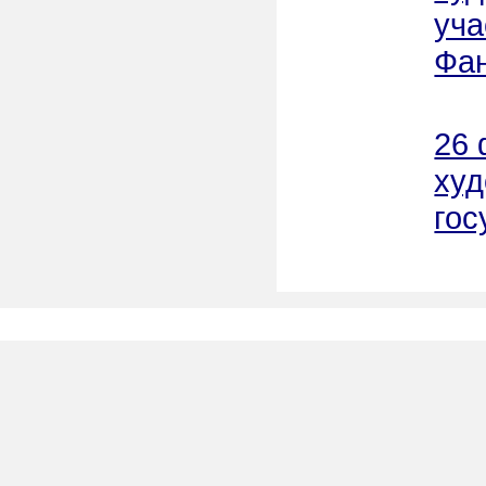
уча
Фан
26 
худ
гос