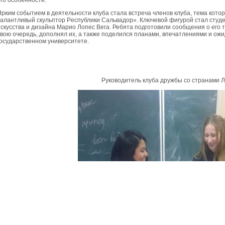
его особенности.
Ярким событием в деятельности клуба стала встреча членов клуба, тема кото
талантливый скульптор Pеспублики Сальвадор». Ключевой фигурой стал студ
искусства и дизайна Марио Лопес Вега. Ребята подготовили сообщения о его тв
свою очередь, дополнял их, а также поделился планами, впечатлениями и ож
государственном университете.
Руководитель клуба дружбы со странами 