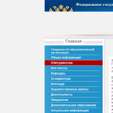
Главная
Сведения об образовательной
организации
Общая информация
Абитуриентам
Институты
Кафедры
Аспирантура
Колледж
Художественные школы
Деятельность
Общежитие
Дополнительное образование
Актуальная информация