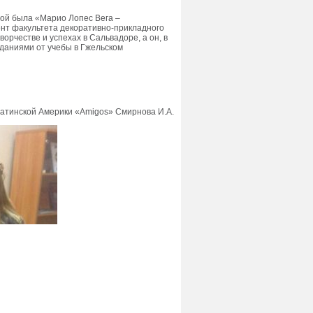
рой была «Марио Лопес Вега –
ент факультета декоративно-прикладного
орчестве и успехах в Сальвадоре, а он, в
иданиями от учебы в Гжельском
Латинской Америки «Amigos» Смирнова И.А.