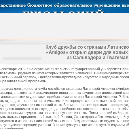
Клуб дружбы со странами Латинск
«Amigos» открыл двери для новых
из Сальвадора и Гватема
В сентябре 2017 г. на обучение в Гжельский государственный университет пр
Гватемалы, родным языком которых является испанский. В нашем университе
«Гостиничный сервис», «Декоративно-прикладное искусство и народные пром
образовательной программы.
В рамках деятельности клуба дружбы со странами Латинской Америки «Amigos
барьера, знакомства и ассимиляции иностранных студентов в иноязычной ср
с иностранными студентами, прибывшими из стран Латинской Америки. Ребята
языка, задают вопросы по грамматике и интересуются его лексической соста
студентов, изучающих испанский язык. Все мероприятия проходят в непринуж
учащихся появляется стимул для дальнейшего его совершенствования, чтобы
иностранными студентами на интересующие их темы. Темы занятий выбирают
музыкальных предпочтений жителей России, Сальвадора и Гватемалы до обс
искусства и известных личностей этих стран. Ведь иноязычные студенты – нос
живут русскоговорящие ученики. Знание культуры, где используется изучаемы