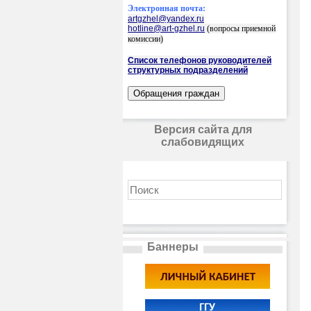
Электронная почта:
artgzhel@yandex.ru
hotline@art-gzhel.ru
(вопросы приемной
комиссии)
Список телефонов руководителей
структурных подразделений
Версия сайта для
слабовидящих
Баннеры