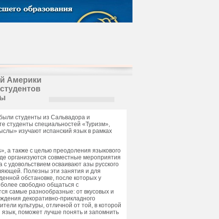
ой Америки
 студентов
лы
ибыли студенты из Сальвадора и
те студенты специальностей «Туризм»,
ыслы» изучают испанский язык в рамках
», а также с целью преодоления языкового
еде организуются совместные мероприятия
 с удовольствием осваивают азы русского
вляющей. Полезны эти занятия и для
денной обстановке, после которых у
 более свободно общаться с
ся самые разнообразные: от вкусовых и
уждения декоративно-прикладного
ители культуры, отличной от той, в которой
й язык, поможет лучше понять и запомнить