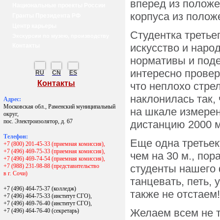
вперед из положе
Национальные проекты России
корпуса из полож
Гранты Президента РФ
Центр карьеры
Студентка третье
Экскурсии по музею, производству
искусство и нар
Контакты
нормативы и под
интересно провер
RU
CN
ES
Контакты
что неплохо стрел
наклонилась так,
Адрес:
Московская обл., Раменский муниципальный
на шкале измере
округ,
пос. Электроизолятор, д. 67
дистанцию 2000 м.
Телефон:
Еще одна третьек
+7 (800) 201-45-33 (приемная комиссия),
+7 (496) 469-75-33 (приемная комиссия),
чем на 30 м., пор
+7 (496) 469-74-54 (приемная комиссия),
+7 (988) 231-98-88 (представительство
студенты нашего 
в г. Сочи)
танцевать, петь, 
+7 (496) 464-75-37 (колледж)
также не отстаем
+7 (496) 464-75-33 (институт СГО),
+7 (496) 469-76-40 (институт СГО),
Желаем всем не т
+7 (496) 464-76-40
(секретарь)