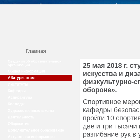
Главная
Сведения об образовательной
25 мая 2018 г. 
организации
Общая информация
искусства и ди
Абитуриентам
физкультурно-сп
Институты
обороне».
Кафедры
Аспирантура
Спортивное меро
Колледж
кафедры безопас
Художественные школы
пройти 10 спорти
Деятельность
Общежитие
две и три тысячи 
Дополнительное образование
разгибание рук в 
Актуальная информация