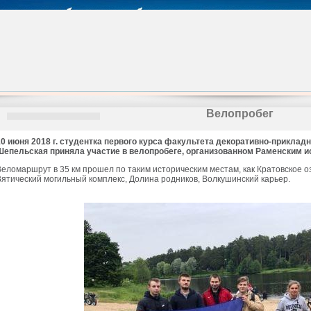
Велопробег
10 июня 2018 г. студентка первого курса факультета декоративно-приклад
Шепельская приняла участие в велопробеге, организованном Раменским 
Веломаршрут в 35 км прошел по таким историческим местам, как Кратовское оз
Вятический могильный комплекс, Долина родников, Волкушинский карьер.