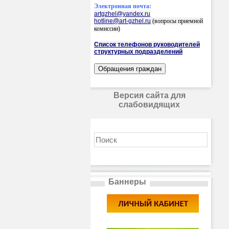
Электронная почта:
artgzhel@yandex.ru
hotline@art-gzhel.ru
(вопросы приемной
комиссии)
Список телефонов руководителей
структурных подразделений
Версия сайта для
слабовидящих
Баннеры