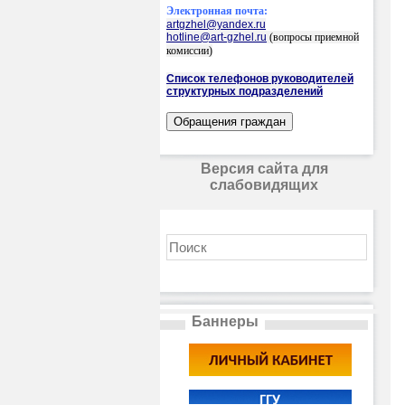
Электронная почта:
artgzhel@yandex.ru
hotline@art-gzhel.ru
(вопросы приемной
комиссии)
Список телефонов руководителей
структурных подразделений
Версия сайта для
слабовидящих
Баннеры