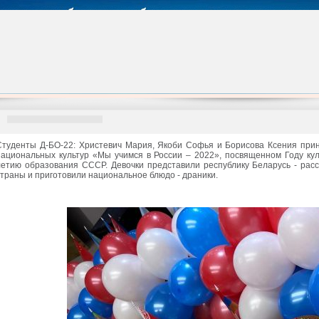
Студенты Д-БО-22: Христевич Мария, Якоби Софья и Борисова Ксения при
национальных культур «Мы учимся в России – 2022», посвященном Году кул
летию образования СССР. Девочки представили республику Беларусь - рас
страны и приготовили национальное блюдо - драники.