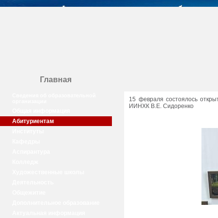
Главная
Сведения об образовательной
15 февраля состоялось откры
организации
ИИНХК В.Е. Сидоренко
Общая информация
Абитуриентам
Институты
Кафедры
Аспирантура
Колледж
Художественные школы
Деятельность
Общежитие
Дополнительное образование
Актуальная информация