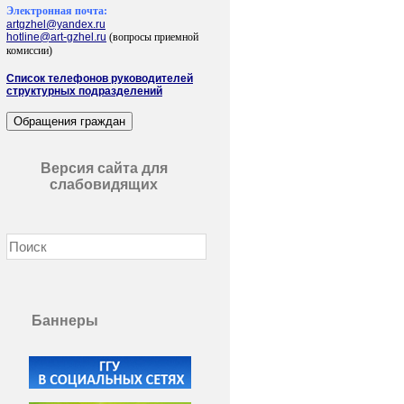
Электронная почта:
artgzhel@yandex.ru
hotline@art-gzhel.ru
(вопросы приемной
комиссии)
Список телефонов руководителей
структурных подразделений
Версия сайта для
слабовидящих
Баннеры