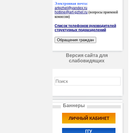
Электронная почта:
artgzhel@yandex.ru
hotline@art-gzhel.ru
(вопросы приемной
комиссии)
Список телефонов руководителей
структурных подразделений
Версия сайта для
слабовидящих
Баннеры