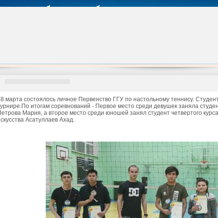
28 марта состоялось личное Первенство ГГУ по настольному теннису. Студен
турнире.По итогам соревнований - Первое место среди девушек заняла студе
Петрова Мария, а второе место среди юношей занял студент четвертого кур
искусства Асатуллаев Ахад.