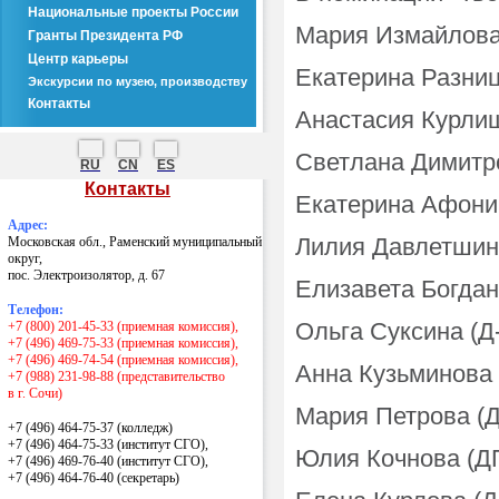
Национальные проекты России
Мария Измайлова
Гранты Президента РФ
Центр карьеры
Екатерина Разни
Экскурсии по музею, производству
Контакты
Анастасия Курли
Светлана Димитр
RU
CN
ES
Контакты
Екатерина Афони
Адрес:
Лилия Давлетшин
Московская обл., Раменский муниципальный
округ,
пос. Электроизолятор, д. 67
Елизавета Богдан
Телефон:
Ольга Суксина (Д
+7 (800) 201-45-33 (приемная комиссия),
+7 (496) 469-75-33 (приемная комиссия),
+7 (496) 469-74-54 (приемная комиссия),
Анна Кузьминова 
+7 (988) 231-98-88 (представительство
в г. Сочи)
Мария Петрова (Д
+7 (496) 464-75-37 (колледж)
+7 (496) 464-75-33 (институт СГО),
Юлия Кочнова (Д
+7 (496) 469-76-40 (институт СГО),
+7 (496) 464-76-40
(секретарь)