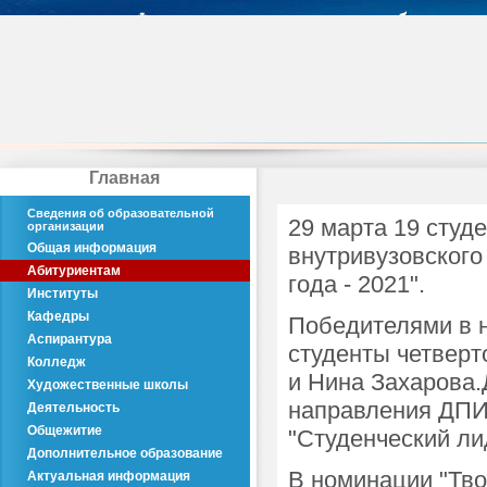
Главная
Сведения об образовательной
29 марта 19 студ
организации
Общая информация
внутривузовского
Абитуриентам
года - 2021".
Институты
Кафедры
Победителями в 
Аспирантура
студенты четверт
Колледж
и Нина Захарова.
Художественные школы
направления ДПИ
Деятельность
Общежитие
"Студенческий ли
Дополнительное образование
В номинации "Тво
Актуальная информация