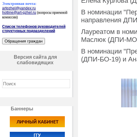
Елена Курлова (
Электронная почта:
artgzhel@yandex.ru
В номинации "Пер
hotline@art-gzhel.ru
(вопросы приемной
комиссии)
направления ДПИ
Список телефонов руководителей
Лауреатом в номи
структурных подразделений
Маслюк (ДПИ-МО-
В номинации "Пре
Версия сайта для
(ДПИ-БО-19) и Ан
слабовидящих
Баннеры