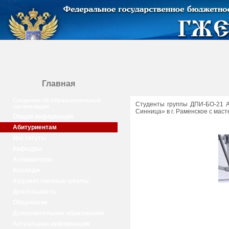
Главная
Сведения об образовательной
Студенты группы ДПИ-БО-21 А
организации
Синница» в г. Раменское с маст
Общая информация
Абитуриентам
Институты
Кафедры
Аспирантура
Колледж
Художественные школы
Деятельность
Общежитие
Дополнительное образование
Актуальная информация