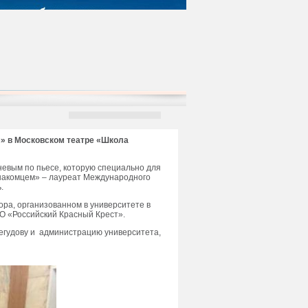
м» в Московском театре «Школа
невым по пьесе, которую специально для
накомцем» – лауреат Международного
.
ора, организованном в университете в
О «Российский Красный Крест».
егудову и администрацию университета,