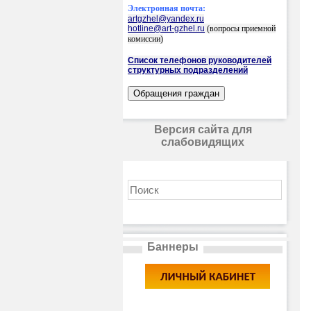
Электронная почта:
artgzhel@yandex.ru
hotline@art-gzhel.ru
(вопросы приемной
комиссии)
Список телефонов руководителей
структурных подразделений
Версия сайта для
слабовидящих
Баннеры