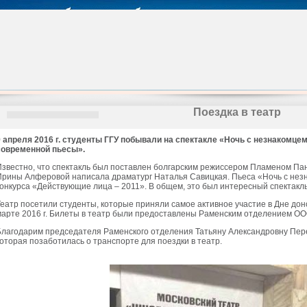
Поездка в театр
9 апреля 2016 г. студенты ГГУ побывали на спектакле «Ночь с незнакомце
современной пьесы».
Известно, что спектакль был поставлен болгарским режиссером Пламеном Па
Ирины Алферовой написала драматург Наталья Савицкая. Пьеса «Ночь с нез
конкурса «Действующие лица – 2011». В общем, это был интересный спектакль
Театр посетили студенты, которые приняли самое активное участие в Дне дон
марте 2016 г. Билеты в театр были предоставлены Раменским отделением ОО
Благодарим председателя Раменского отделения Татьяну Александровну Пер
которая позаботилась о транспорте для поездки в театр.