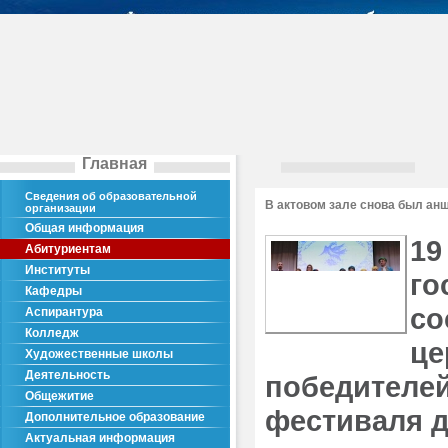
Главная
Сведения об образовательной
В актовом зале снова был ан
организации
Общая информация
19
Абитуриентам
Институты
го
Кафедры
со
Аспирантура
Колледж
це
Художественные школы
Деятельность
победителе
Общежитие
фестиваля д
Дополнительное образование
Актуальная информация