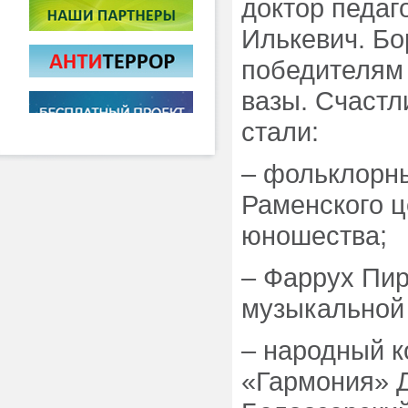
доктор педаг
Илькевич. Б
победителям 
вазы. Счаст
стали:
– фольклорн
Раменского ц
юношества;
– Фаррух Пир
музыкальной
– народный к
«Гармония» 