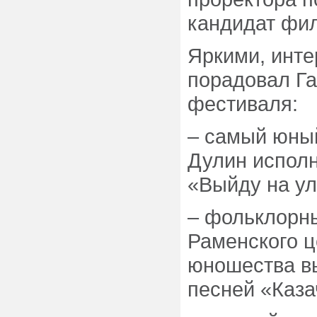
кандидат фил
Яркими, инт
порадовал Га
фестиваля:
– самый юный
Дулин испол
«Выйду на ул
– фольклорн
Раменского ц
юношества вы
песней «Каза