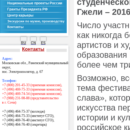
студенческо
Национальные проекты России
Гжели – 2016
Гранты Президента РФ
Центр карьеры
Экскурсии по музею, производству
Число участн
Контакты
как никогда 
артистов и х
RU
CN
ES
Контакты
образования 
Адрес:
более чем тр
Московская обл., Раменский муниципальный
округ,
пос. Электроизолятор, д. 67
Возможно, вс
Телефон:
+7 (800) 201-45-33 (приемная комиссия),
тема фестива
+7 (496) 469-75-33 (приемная комиссия),
+7 (496) 469-74-54 (приемная комиссия),
слава», кото
+7 (988) 231-98-88 (представительство
в г. Сочи)
искусства пе
+7 (496) 464-75-37 (колледж)
истории и ку
+7 (496) 464-75-33 (институт СГО),
+7 (496) 469-76-40 (институт СГО),
+7 (496) 464-76-40
(секретарь)
российское ки