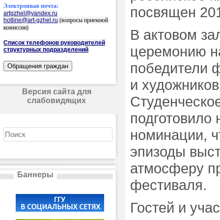
Электронная почта:
посвящен 201
artgzhel@yandex.ru
hotline@art-gzhel.ru
(вопросы приемной
комиссии)
В актовом за
Список телефонов руководителей
церемонию н
структурных подразделений
победители ф
и художников
Версия сайта для
Студенческое
слабовидящих
подготовило
номинации, ч
эпизоды выст
атмосферу п
Баннеры
фестиваля.
Гостей и уча