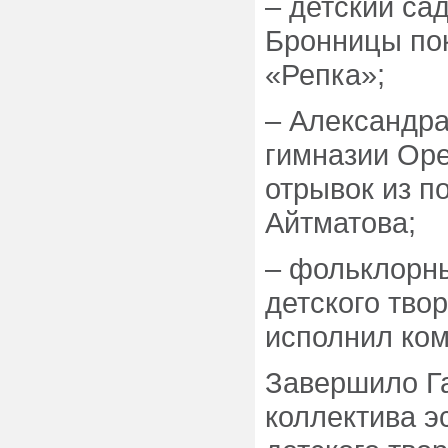
– детский са
Бронницы пок
«Репка»;
– Александр
гимназии Оре
отрывок из п
Айтматова;
– фольклорн
детского тво
исполнил ко
Завершило Г
коллектива э