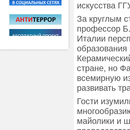
искусства ГГУ
За круглым с
профессор Б.
Италии персп
образования 
Керамический
стране, но Ф
всемирную из
развивать тр
Гости изумил
многообрази
майолики и ш