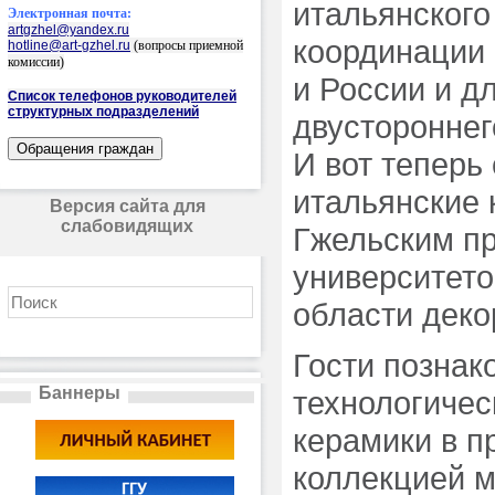
итальянского
Электронная почта:
artgzhel@yandex.ru
координации 
hotline@art-gzhel.ru
(вопросы приемной
комиссии)
и России и д
Список телефонов руководителей
структурных подразделений
двустороннег
И вот теперь
итальянские 
Версия сайта для
слабовидящих
Гжельским п
университето
области деко
Гости познак
Баннеры
технологичес
керамики в п
коллекцией м