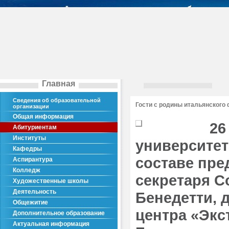
Главная
Сведения об образовательной
Гости с родины итальянского
организации
Общая информация
26
Абитуриентам
Институты
университет
Кафедры
составе пре
Аспирантура
Колледж
секретаря С
Художественные школы
Деятельность
Бенедетти, 
Общежитие
центра «Экс
Дополнительное образование
Актуальная информация