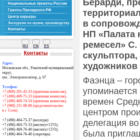
Берарди, пр
Национальные проекты России
территориал
Гранты Президента РФ
Центр карьеры
в сопровож
Экскурсии по музею, производству
Контакты
НП «Палата
ремесел» С.
RU
CN
ES
скульптора,
Контакты
художников 
Адрес:
Московская обл., Раменский муниципальный
округ,
пос. Электроизолятор, д. 67
Фаэнца – гор
Телефон:
упоминается е
+7 (800) 201-45-33 (приемная комиссия),
+7 (496) 469-75-33 (приемная комиссия),
времен Сред
+7 (496) 469-74-54 (приемная комиссия),
+7 (988) 231-98-88 (представительство
центром прои
в г. Сочи)
делегация во 
+7 (496) 464-75-37 (колледж)
+7 (496) 464-75-33 (институт СГО),
+7 (496) 469-76-40 (институт СГО),
была приглаш
+7 (496) 464-76-40
(секретарь)