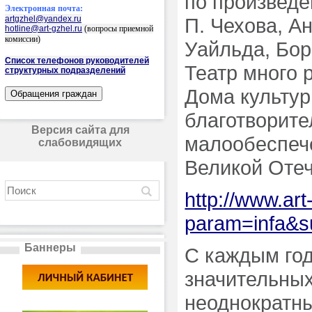
по произведен
Электронная почта:
artgzhel@yandex.ru
П. Чехова, А
hotline@art-gzhel.ru
(вопросы приемной
комиссии)
Уайльда, Бор
Список телефонов руководителей
Театр много 
структурных подразделений
Дома культур
благотворите
Версия сайта для
малообеспече
слабовидящих
Великой Отеч
http://www.art
param=infa&s
Баннеры
С каждым год
значительных
неоднократн