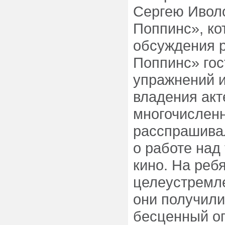
Сергею Иволо
Поппинс», ко
обсуждения 
Поппинс» гос
упражнений и
владения акт
многочислен
расспрашивал
о работе над
кино. На реб
целеустремле
они получили
бесценный оп