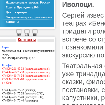
Иволоци.
Национальные проекты России
Гранты Президента РФ
Центр карьеры
Сергей извес
Экскурсии по музею, производству
театрах «Бен
Контакты
тридцати рол
RU
CN
ES
встрече со ст
Контакты
познакомили 
Адрес:
Московская обл., Раменский муниципальный
экскурсию по 
округ,
пос. Электроизолятор, д. 67
Театральная 
Телефон:
+7 (800) 201-45-33 (приемная комиссия),
уже тринадца
+7 (496) 469-75-33 (приемная комиссия),
+7 (496) 469-74-54 (приемная комиссия),
+7 (988) 231-98-88 (представительство
сказки, фило
в г. Сочи)
постановки, 
+7 (496) 464-75-37 (колледж)
+7 (496) 464-75-33 (институт СГО),
капустники, 
+7 (496) 469-76-40 (институт СГО),
+7 (496) 464-76-40
(секретарь)