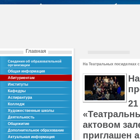
Главная
Сведения об образовательной
На Театральных посиделках с
организации
Общая информация
На
Абитуриентам
Институты
пр
Кафедры
Аспирантура
21
Колледж
Художественные школы
«Театральны
Деятельность
актовом зал
Общежитие
Дополнительное образование
приглашен а
Актуальная информация