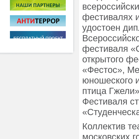
всероссийски
фестивалях и
удостоен дип
Всероссийск
фестиваля «С
открытого фе
«Фестос», Ме
юношеского и
птица Гжели»
Фестиваля ст
«Студенческа
Коллектив те
московских г