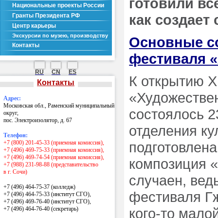
готовили вс
Национальные проекты России
как создает
Гранты Президента РФ
Центр карьеры
Экскурсии по музею, производству
Основные с
Контакты
фестиваля 
RU
CN
ES
К открытию 
Контакты
«Художествен
Адрес:
Московская обл., Раменский муниципальный
состоялось 2
округ,
пос. Электроизолятор, д. 67
отделения ку
Телефон:
+7 (800) 201-45-33 (приемная комиссия),
подготовлена
+7 (496) 469-75-33 (приемная комиссия),
+7 (496) 469-74-54 (приемная комиссия),
композиция 
+7 (988) 231-98-88 (представительство
в г. Сочи)
случаен, вед
+7 (496) 464-75-37 (колледж)
фестиваля Гж
+7 (496) 464-75-33 (институт СГО),
+7 (496) 469-76-40 (институт СГО),
+7 (496) 464-76-40
(секретарь)
кого-то малой