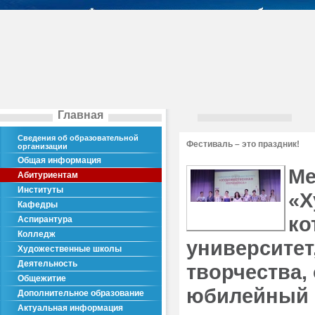
Главная
Сведения об образовательной
Фестиваль – это праздник!
организации
Общая информация
Ме
Абитуриентам
Институты
«Х
Кафедры
ко
Аспирантура
Колледж
университет,
Художественные школы
Деятельность
творчества,
Общежитие
юбилейный ф
Дополнительное образование
Актуальная информация