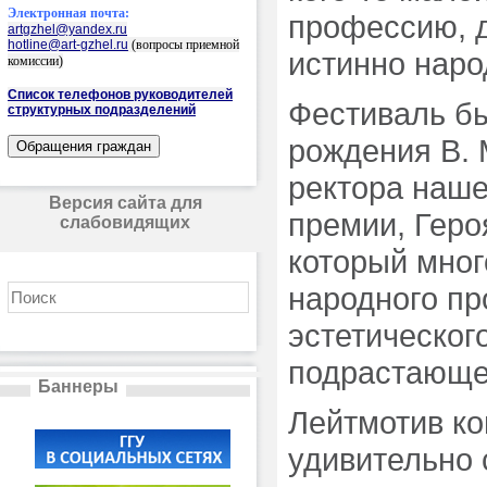
Электронная почта:
профессию, д
artgzhel@yandex.ru
hotline@art-gzhel.ru
(вопросы приемной
истинно наро
комиссии)
Список телефонов руководителей
Фестиваль б
структурных подразделений
рождения В. 
ректора наше
Версия сайта для
премии, Геро
слабовидящих
который мног
народного пр
эстетическог
подрастающе
Баннеры
Лейтмотив ко
удивительно