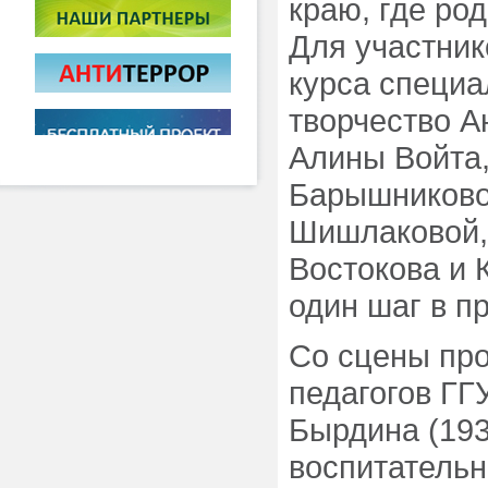
краю, где ро
Для участник
курса специ
творчество А
Алины Войта
Барышниково
Шишлаковой,
Востокова и 
один шаг в п
Со сцены про
педагогов ГГ
Бырдина (193
воспитательн