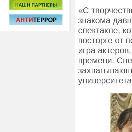
«С творчест
знакома давн
спектакле, к
восторге от 
игра актеров
времени. Сп
захватывающ
университета