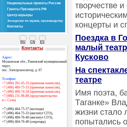
творчестве и
Национальные проекты России
Гранты Президента РФ
историческим
Центр карьеры
Экскурсии по музею, производству
концерты и с
Контакты
Поездка в Г
RU
CN
ES
малый театр
Контакты
Кусково
Адрес:
Московская обл., Раменский муниципальный
округ,
На спектакл
пос. Электроизолятор, д. 67
театре
Телефон:
+7 (800) 201-45-33 (приемная комиссия),
+7 (496) 469-75-33 (приемная комиссия),
Имя поэта, б
+7 (496) 469-74-54 (приемная комиссия),
+7 (988) 231-98-88 (представительство
Таганке» Вла
в г. Сочи)
+7 (496) 464-75-37 (колледж)
жизни стало 
+7 (496) 464-75-33 (институт СГО),
+7 (496) 469-76-40 (институт СГО),
попытались о
+7 (496) 464-76-40
(секретарь)