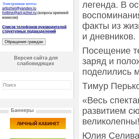
легенда. В о
Электронная почта:
artgzhel@yandex.ru
воспоминани
hotline@art-gzhel.ru
(вопросы приемной
комиссии)
факты из жиз
Список телефонов руководителей
структурных подразделений
и дневников.
Посещение т
Версия сайта для
заряд и поло
слабовидящих
поделились м
Тимур Перько
«Весь спекта
развитием с
Баннеры
великолепны!
Юлия Селива