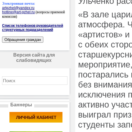
Ульченко рас
Электронная почта:
artgzhel@yandex.ru
«В зале цари
hotline@art-gzhel.ru
(вопросы приемной
комиссии)
атмосфера. Ч
Список телефонов руководителей
структурных подразделений
«артистов» и
с обеих стор
старшекурсни
Версия сайта для
слабовидящих
мероприятие,
постарались 
без внимания
исключения п
активно учас
Баннеры
выиграл приз
студенты зап