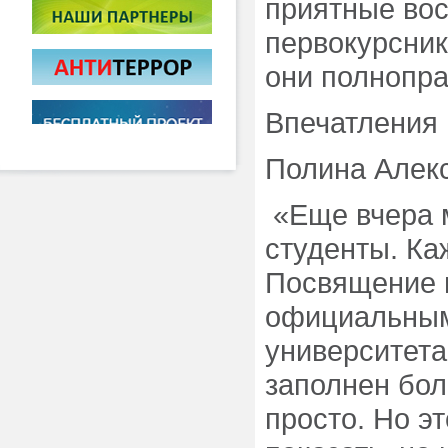
приятные во
первокурсник
они полнопра
Впечатления 
Полина Алек
«Еще вчера 
студенты. Ка
Посвящение 
официальным
университета
заполнен бол
просто. Но э