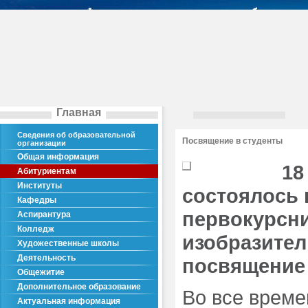
Главная
Сведения об образовательной
Посвящение в студенты
организации
Общая информация
18
Абитуриентам
Институты
состоялось 
Кафедры
первокурсни
Аспирантура
Колледж
изобразител
Художественные школы
Деятельность
посвящение 
Общежитие
Дополнительное образование
Во все време
Актуальная информация