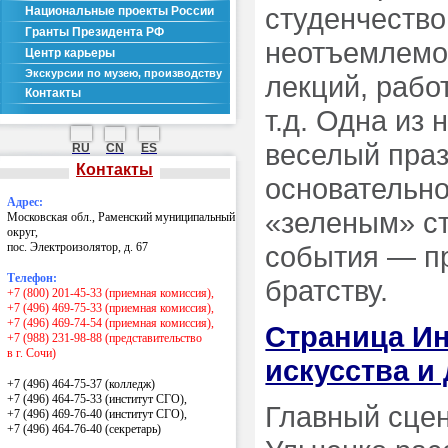
студенчество
Национальные проекты России
Гранты Президента РФ
неотъемлемой
Центр карьеры
Экскурсии по музею, производству
лекций, рабо
Контакты
т.д. Одна из
веселый праз
RU
CN
ES
Контакты
основательно
Адрес:
«зеленым» ст
Московская обл., Раменский муниципальный
округ,
пос. Электроизолятор, д. 67
события — п
Телефон:
братству.
+7 (800) 201-45-33 (приемная комиссия),
+7 (496) 469-75-33 (приемная комиссия),
+7 (496) 469-74-54 (приемная комиссия),
Страница Ин
+7 (988) 231-98-88 (представительство
в г. Сочи)
искусства и
+7 (496) 464-75-37 (колледж)
+7 (496) 464-75-33 (институт СГО),
Главный сцен
+7 (496) 469-76-40 (институт СГО),
+7 (496) 464-76-40
(секретарь)