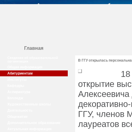
Главная
Сведения об образовательной
В ГГУ открылась персональн
организации
Общая информация
18
Абитуриентам
Институты
открытие выс
Кафедры
Алексеевича
Аспирантура
Колледж
декоративно-
Художественные школы
Деятельность
ГГУ, членов 
Общежитие
лауреатов в
Дополнительное образование
Актуальная информация