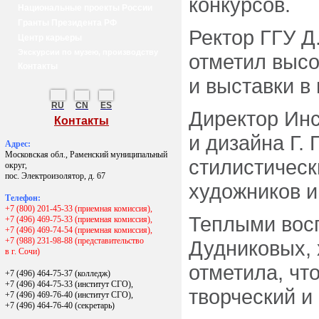
конкурсов.
Национальные проекты России
Гранты Президента РФ
Ректор ГГУ Д
Центр карьеры
Экскурсии по музею, производству
отметил высо
Контакты
и выставки в
RU
CN
ES
Директор Инс
Контакты
и дизайна Г.
Адрес:
Московская обл., Раменский муниципальный
стилистическ
округ,
пос. Электроизолятор, д. 67
художников и
Телефон:
+7 (800) 201-45-33 (приемная комиссия),
Теплыми вос
+7 (496) 469-75-33 (приемная комиссия),
+7 (496) 469-74-54 (приемная комиссия),
+7 (988) 231-98-88 (представительство
Дудниковых, 
в г. Сочи)
отметила, чт
+7 (496) 464-75-37 (колледж)
+7 (496) 464-75-33 (институт СГО),
творческий и
+7 (496) 469-76-40 (институт СГО),
+7 (496) 464-76-40
(секретарь)