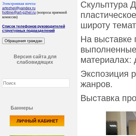
Скульптура Д
Электронная почта:
artgzhel@yandex.ru
пластическое
hotline@art-gzhel.ru
(вопросы приемной
комиссии)
широту темат
Список телефонов руководителей
структурных подразделений
На выставке 
выполненные 
Версия сайта для
материалах: 
слабовидящих
Экспозиция р
жанров.
Выставка про
Баннеры