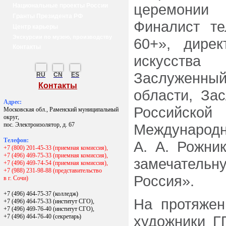
церемонии
Национальные проекты России
Гранты Президента РФ
Финалист т
Центр карьеры
Экскурсии по музею, производству
60+», дирек
Контакты
искусства
Заслуженны
RU
CN
ES
Контакты
области, За
Адрес:
Российской
Московская обл., Раменский муниципальный
округ,
пос. Электроизолятор, д. 67
Международн
Телефон:
А. А. Рожни
+7 (800) 201-45-33 (приемная комиссия),
+7 (496) 469-75-33 (приемная комиссия),
замечательн
+7 (496) 469-74-54 (приемная комиссия),
+7 (988) 231-98-88 (представительство
Россия».
в г. Сочи)
+7 (496) 464-75-37 (колледж)
На протяжен
+7 (496) 464-75-33 (институт СГО),
+7 (496) 469-76-40 (институт СГО),
+7 (496) 464-76-40
(секретарь)
художники Г