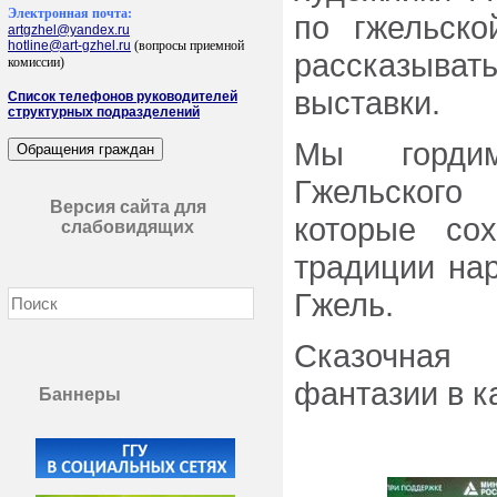
Электронная почта:
по гжельско
artgzhel@yandex.ru
hotline@art-gzhel.ru
(вопросы приемной
рассказыва
комиссии)
выставки.
Список телефонов руководителей
структурных подразделений
Мы гордим
Гжельского 
Версия сайта для
которые со
слабовидящих
традиции на
Гжель.
Сказочная
фантазии в к
Баннеры