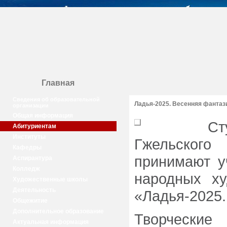
Главная
Сведения об образовательной
Ладья-2025. Весенняя фантаз
организации
Общая информация
С
Абитуриентам
Институты
Гжельского
Кафедры
принимают у
Аспирантура
Колледж
народных х
Художественные школы
Деятельность
«Ладья-2025.
Общежитие
Дополнительное образование
Творческие
Актуальная информация