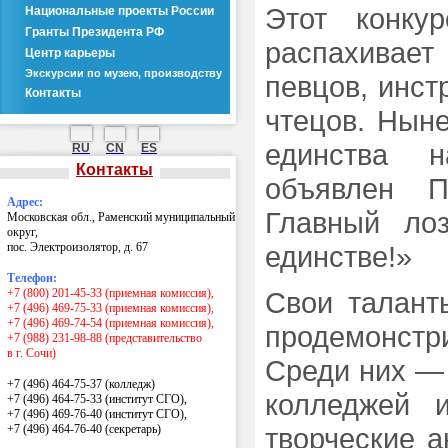
Этот конку
Национальные проекты России
Гранты Президента РФ
распахивае
Центр карьеры
Экскурсии по музею, производству
певцов, инст
Контакты
чтецов. Нын
единства 
RU
CN
ES
Контакты
объявлен П
Адрес:
Главный ло
Московская обл., Раменский муниципальный
округ,
пос. Электроизолятор, д. 67
единстве!»
Телефон:
+7 (800) 201-45-33 (приемная комиссия),
Свои талант
+7 (496) 469-75-33 (приемная комиссия),
+7 (496) 469-74-54 (приемная комиссия),
продемонст
+7 (988) 231-98-88 (представительство
в г. Сочи)
Среди них — 
+7 (496) 464-75-37 (колледж)
колледжей 
+7 (496) 464-75-33 (институт СГО),
+7 (496) 469-76-40 (институт СГО),
+7 (496) 464-76-40
(секретарь)
творческие а