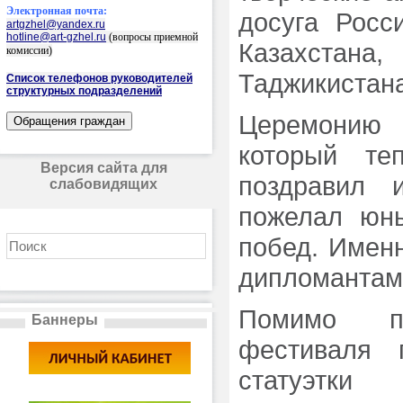
Электронная почта:
досуга Росс
artgzhel@yandex.ru
hotline@art-gzhel.ru
(вопросы приемной
Казахстана
комиссии)
Таджикистан
Список телефонов руководителей
структурных подразделений
Церемонию 
который теп
Версия сайта для
поздравил 
слабовидящих
пожелал юн
побед. Имен
дипломантам 
Помимо по
Баннеры
фестиваля 
статуэтки