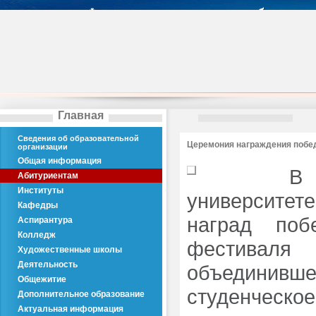
Главная
Сведения об образовательной
Церемония награждения побе
организации
Общая информация
В
Абитуриентам
Институты
университет
Кафедры
наград поб
Аспирантура
Колледж
фестиваля
Художественные школы
Деятельность
объединив
Общежитие
студенческое
Дополнительное образование
Актуальная информация