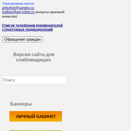
Электронная почта:
artgzhel@yandex.ru
hotline@art-gzhel.ru
(вопросы приемной
комиссии)
Список телефонов руководителей
структурных подразделений
Версия сайта для
слабовидящих
Баннеры