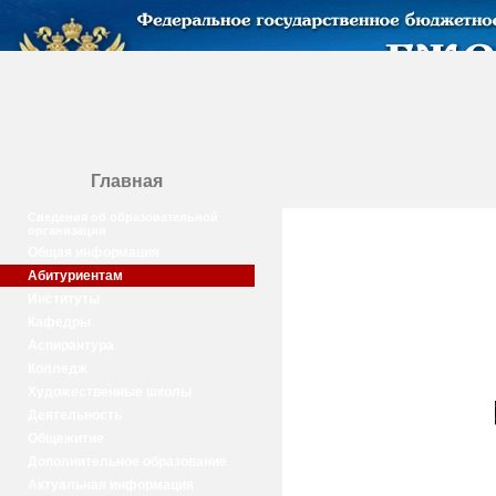
Главная
Сведения об образовательной
организации
Общая информация
Абитуриентам
Институты
Кафедры
Аспирантура
Колледж
Художественные школы
Деятельность
Общежитие
Дополнительное образование
Актуальная информация