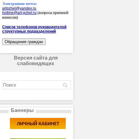
Электронная почта:
artgzhel@yandex.ru
hotline@art-gzhel.ru
(вопросы приемной
комиссии)
Список телефонов руководителей
структурных подразделений
Версия сайта для
слабовидящих
Баннеры