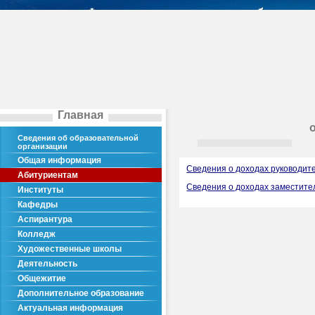
Главная
Сведения об образовательной
организации
Общая информация
Сведения о доходах руководит
Абитуриентам
Сведения о доходах заместите
Институты
Кафедры
Аспирантура
Колледж
Художественные школы
Деятельность
Общежитие
Дополнительное образование
Актуальная информация