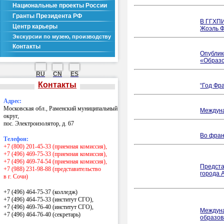
Национальные проекты России
Гранты Президента РФ
В ГГХПИ
Центр карьеры
Жоэль 
Экскурсии по музею, производству
Контакты
Опублик
«Образо
RU
CN
ES
Контакты
“Год Фр
Адрес:
Московская обл., Раменский муниципальный
Междуна
округ,
пос. Электроизолятор, д. 67
Во фран
Телефон:
+7 (800) 201-45-33 (приемная комиссия),
+7 (496) 469-75-33 (приемная комиссия),
+7 (496) 469-74-54 (приемная комиссия),
Предста
+7 (988) 231-98-88 (представительство
города 
в г. Сочи)
+7 (496) 464-75-37 (колледж)
+7 (496) 464-75-33 (институт СГО),
+7 (496) 469-76-40 (институт СГО),
Междуна
+7 (496) 464-76-40
(секретарь)
образов