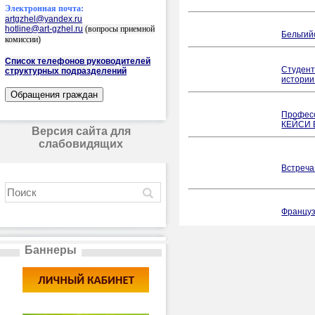
Электронная почта:
artgzhel@yandex.ru
hotline@art-gzhel.ru
(вопросы приемной
Бельгий
комиссии)
Список телефонов руководителей
Студент
структурных подразделений
истори
Профес
КЕЙСИ 
Версия сайта для
слабовидящих
Встреча
Француз
Баннеры