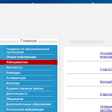
Главная
Сведения об образовательной
организации
24 нояб
культура
Общая информация
Абитуриентам
Институты
У нас в
Кафедры
Аспирантура
Круглый
Колледж
Художественные школы
Деятельность
О масте
Общежитие
Дополнительное образование
VII Меж
Актуальная информация
настоящ