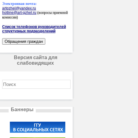
Электронная почта:
artgzhel@yandex.ru
hotline@art-gzhel.ru
(вопросы приемной
комиссии)
Список телефонов руководителей
структурных подразделений
Версия сайта для
слабовидящих
Баннеры