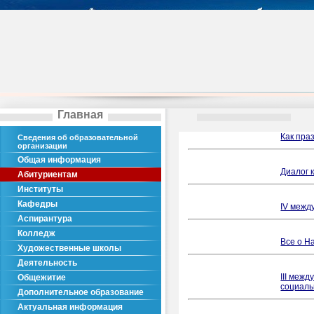
Главная
Как пра
Сведения об образовательной
организации
Общая информация
Диалог 
Абитуриентам
Институты
Кафедры
IV межд
Аспирантура
Колледж
Все о Н
Художественные школы
Деятельность
III меж
Общежитие
социаль
Дополнительное образование
Актуальная информация