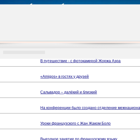
В путешествие - с фотокамерой Жоржа Азра
«Аmigos» в гостях у друзей
Сальвадор – далёкий и близкий
На конференции было создано отделение межнациона
Уроки французского с Жан Жаком Боло
Выездное занятие по французскому языку