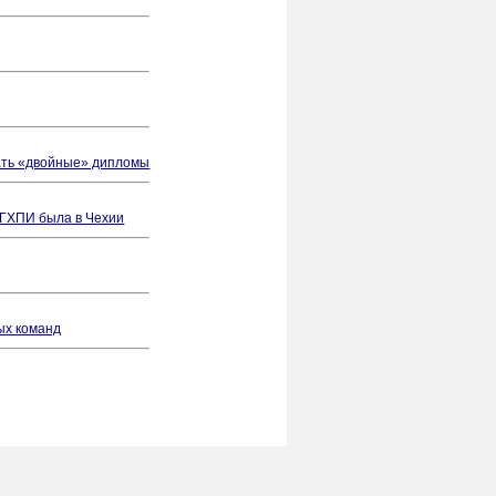
чать «двойные» дипломы
ГГХПИ была в Чехии
ых команд