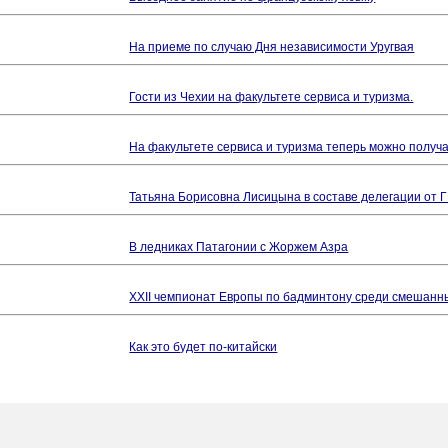
На приеме по случаю Дня независимости Уругвая
Гости из Чехии на факультете сервиса и туризма.
На факультете сервиса и туризма теперь можно полу
Татьяна Борисовна Лисицына в составе делегации от 
В ледниках Патагонии с Жоржем Азра
ХХII чемпионат Европы по бадминтону среди смешанн
Как это будет по-китайски