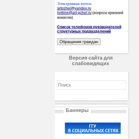
Электронная почта:
artgzhel@yandex.ru
hotline@art-gzhel.ru
(вопросы приемной
комиссии)
Список телефонов руководителей
структурных подразделений
Версия сайта для
слабовидящих
Баннеры