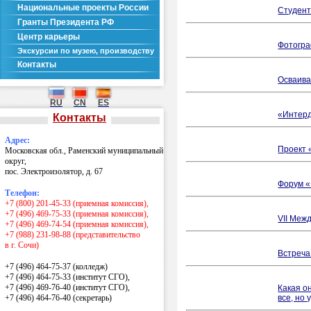
Национальные проекты России
Студент
Гранты Президента РФ
Центр карьеры
Фотогра
Экскурсии по музею, производству
Контакты
Осваива
RU
CN
ES
«Интерд
Контакты
Адрес:
Проект 
Московская обл., Раменский муниципальный
округ,
пос. Электроизолятор, д. 67
Форум «
Телефон:
+7 (800) 201-45-33 (приемная комиссия),
+7 (496) 469-75-33 (приемная комиссия),
VII Меж
+7 (496) 469-74-54 (приемная комиссия),
+7 (988) 231-98-88 (представительство
в г. Сочи)
Встреча
+7 (496) 464-75-37 (колледж)
+7 (496) 464-75-33 (институт СГО),
+7 (496) 469-76-40 (институт СГО),
Какая о
+7 (496) 464-76-40
(секретарь)
все, но 