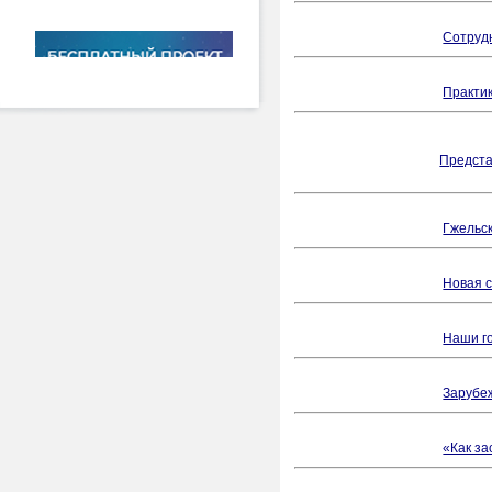
Сотруд
Практик
Предста
Гжельск
Новая с
Наши го
Зарубе
«Как за