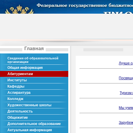
Главная
Сведения об образовательной
организации
Лучше о
Общая информация
Абитуриентам
Посвяще
Институты
Кафедры
Аспирантура
Туризм 
Колледж
Художественные школы
Мы учим
Деятельность
Общежитие
Зарубеж
Дополнительное образование
Актуальная информация