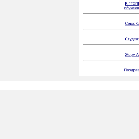
В ГГХП
обучающ
Серж Ко
Студен
Жорж А
Поздрав