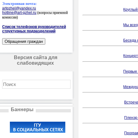
Электронная почта:
artgzhel@yandex.ru
Круглый
hotline@art-gzhel.ru
(вопросы приемной
комиссии)
Мы всег
Список телефонов руководителей
структурных подразделений
Беседа 
Концерт
Версия сайта для
слабовидящих
Первые 
Междун
Встреч
Баннеры
Пленэр 
Програ