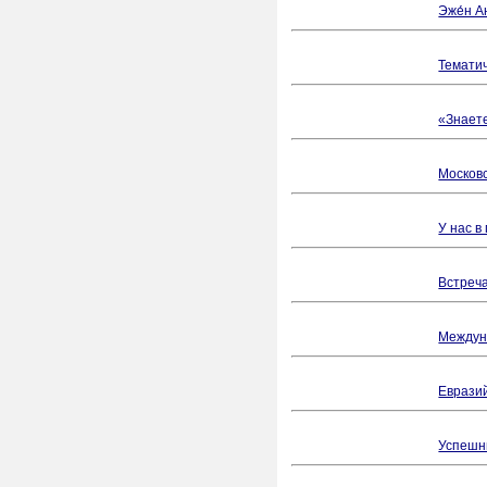
Эже́н А
Тематич
«Знает
Москов
У нас в
Встреча
Междун
Еврази
Успешн