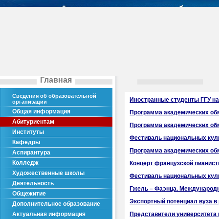
Главная
Сведения об образовательной
Иностранные студенты ГГУ на
организации
Общая информация
Программа академических обм
Абитуриентам
Программа академических об
Институты
Фестиваль национальных куль
Кафедры
Программа академических обм
Аспирантура
Колледж
Концерт французской пианист
Художественные школы
Фестиваль национальных кул
Деятельность
Гжель – Фаэнца. Международ
Общежитие
Экспортный потенциал вуза в
Дополнительное образование
Актуальная информация
Представители университета 