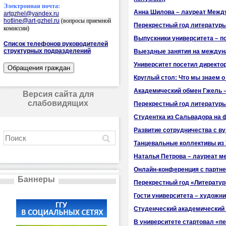
Электронная почта:
Анна Шилова – лауреат Между
artgzhel@yandex.ru
hotline@art-gzhel.ru
(вопросы приемной
Перекрестный год литературы 
комиссии)
Выпускники университета – 
Список телефонов руководителей
структурных подразделений
Выездные занятия на междун
Университет посетил директор
Круглый стол: Что мы знаем о
Академический обмен Гжель 
Версия сайта для
слабовидящих
Перекрестный год литературы 
Студентка из Сальвадора на 
Развитие сотрудничества с в
Танцевальные коллективы из 
Наталья Петрова – лауреат м
Онлайн-конференция с партн
Баннеры
Перекрестный год «Литератур
Гости университета – художни
Студенческий академический
В университете стартовал «п