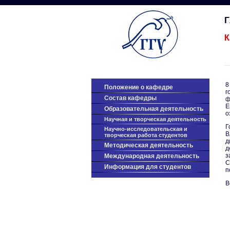
К
8
Положение о кафедре
г
Состав кафедры
ф
Е
Образовательная деятельность
о
Научная и творческая деятельность
Г
Научно-исследовательская и
В
творческая работа студентов
д
Методическая деятельность
д
з
Международная деятельность
С
Информация для студентов
п
В