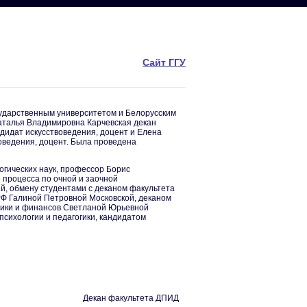
Сайт ГГУ
осударственным университетом и Белорусским
Наталья Владимировна Карчевская декан
ндидат искусствоведения, доцент и Елена
воведения, доцент. Была проведена
огических наук, профессор Борис
 процесса по очной и заочной
й, обмену студентами с деканом факультета
РФ Галиной Петровной Московской, деканом
омики и финансов Светланой Юрьевной
сихологии и педагогики, кандидатом
Декан факультета ДПИД