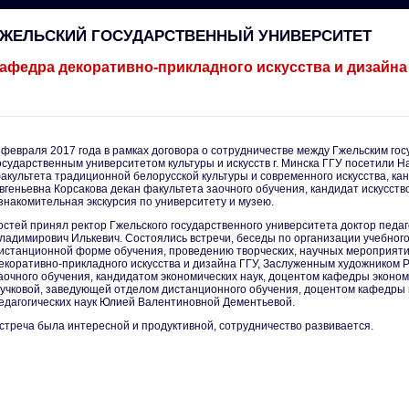
ГЖЕЛЬСКИЙ ГОСУДАРСТВЕННЫЙ УНИВЕРСИТЕТ
афедра декоративно-прикладного искусства и дизайна
 февраля 2017 года в рамках договора о сотрудничестве между Гжельским г
осударственным университетом культуры и искусств г. Минска ГГУ посетили 
акультета традиционной белорусской культуры и современного искусства, ка
вгеньевна Корсакова декан факультета заочного обучения, кандидат искусст
знакомительная экскурсия по университету и музею.
остей принял ректор Гжельского государственного университета доктор педаг
ладимирович Илькевич. Состоялись встречи, беседы по организации учебного
истанционной форме обучения, проведению творческих, научных мероприяти
екоративно-прикладного искусства и дизайна ГГУ, Заслуженным художником 
аочного обучения, кандидатом экономических наук, доцентом кафедры экон
учковой, заведующей отделом дистанционного обучения, доцентом кафедры п
едагогических наук Юлией Валентиновной Дементьевой.
стреча была интересной и продуктивной, сотрудничество развивается.