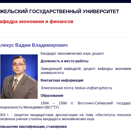
ГЖЕЛЬСКИЙ ГОСУДАРСТВЕННЫЙ УНИВЕРСИТЕТ
афедра экономики и финансов
Блекус Вадим Владимирович
Кандидат экономических наук, доцент
Должность и место работы
Заведующий кафедрой, доцент кафедры экономики
университета
Контактная информация
Электронная почта: blekus-vv@art-gzhel.ru
Образование
1994 – 1998 гг. Восточно-Сибирский государс
пециальность Менеджмент(ВСГТУ).
003 г. - защитил кандидатскую диссертацию на тему «Институты пенсион
рисвоена ученая степень кандидата экономических наук.
овышение квалификации, стажировки