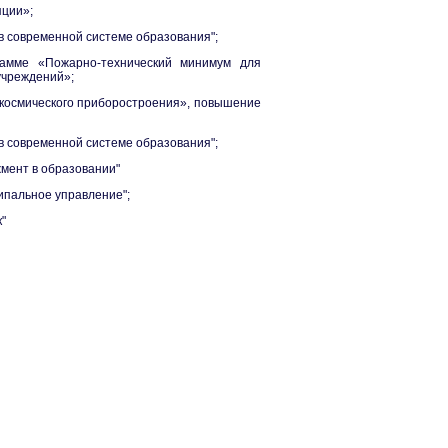
пции»;
 в современной системе образования";
амме «Пожарно-технический минимум для
учреждений»;
окосмического приборостроения», повышение
 в современной системе образования";
мент в образовании"
ипальное управление";
"