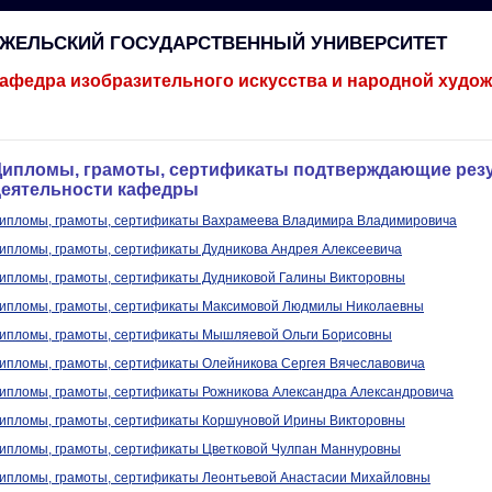
ГЖЕЛЬСКИЙ ГОСУДАРСТВЕННЫЙ УНИВЕРСИТЕТ
афедра изобразительного искусства и народной худо
Дипломы, грамоты, сертификаты подтверждающие резу
деятельности кафедры
ипломы, грамоты, сертификаты Вахрамеева Владимира Владимировича
ипломы, грамоты, сертификаты Дудникова Андрея Алексеевича
ипломы, грамоты, сертификаты Дудниковой Галины Викторовны
ипломы, грамоты, сертификаты Максимовой Людмилы Николаевны
ипломы, грамоты, сертификаты Мышляевой Ольги Борисовны
ипломы, грамоты, сертификаты Олейникова Сергея Вячеславовича
ипломы, грамоты, сертификаты Рожникова Александра Александровича
ипломы, грамоты, сертификаты Коршуновой Ирины Викторовны
ипломы, грамоты, сертификаты Цветковой Чулпан Маннуровны
ипломы, грамоты, сертификаты Леонтьевой Анастасии Михайловны