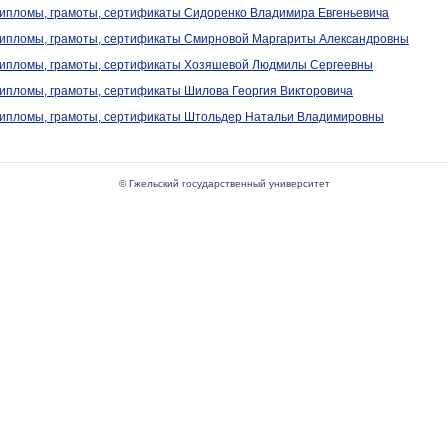
ипломы, грамоты, сертификаты Сидоренко Владимира Евгеньевича
ипломы, грамоты, сертификаты Смирновой Маргариты Александровны
ипломы, грамоты, сертификаты Хозяшевой Людмилы Сергеевны
ипломы, грамоты, сертификаты Шилова Георгия Викторовича
ипломы, грамоты, сертификаты Штольдер Натальи Владимировны
© Гжельский государственный университет