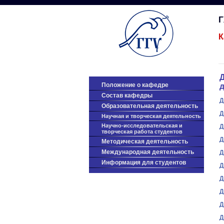
К
Положение о кафедре
Cостав кафедры
Д
Образовательная деятельность
Д
Научная и творческая деятельность
Научно-исследовательская и
Д
творческая работа студентов
Д
Методическая деятельность
Международная деятельность
Д
Информация для студентов
Д
Д
Д
Д
Д