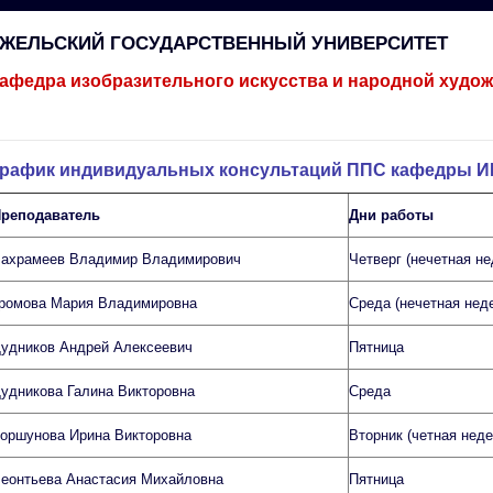
ГЖЕЛЬСКИЙ ГОСУДАРСТВЕННЫЙ УНИВЕРСИТЕТ
афедра изобразительного искусства и народной худо
График индивидуальных консультаций ППС кафедры 
реподаватель
Дни работы
ахрамеев Владимир Владимирович
Четверг (нечетная не
ромова Мария Владимировна
Среда (нечетная нед
удников Андрей Алексеевич
Пятница
удникова Галина Викторовна
Среда
оршунова Ирина Викторовна
Вторник (четная неде
еонтьева Анастасия Михайловна
Пятница