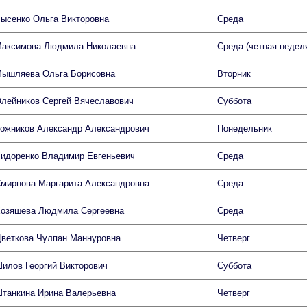
ысенко Ольга Викторовна
Среда
аксимова Людмила Николаевна
Среда (четная недел
ышляева Ольга Борисовна
Вторник
лейников Сергей Вячеславович
Суббота
ожников Александр Александрович
Понедельник
идоренко Владимир Евгеньевич
Среда
мирнова Маргарита Александровна
Среда
озяшева Людмила Сергеевна
Среда
веткова Чулпан Маннуровна
Четверг
илов Георгий Викторович
Суббота
танкина Ирина Валерьевна
Четверг