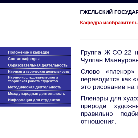
ГЖЕЛЬСКИЙ ГОСУДА
Кафедра изобразитель
Группа Ж-СО-22 
Положение о кафедре
Чулпан Маннуровн
Cостав кафедры
Образовательная деятельность
Слово «пленэр» 
Научная и творческая деятельность
Научно-исследовательская и
переводится как 
творческая работа студентов
это рисование на 
Методическая деятельность
Международная деятельность
Пленэры для худо
Информация для студентов
природе художн
правильно подб
отношения.