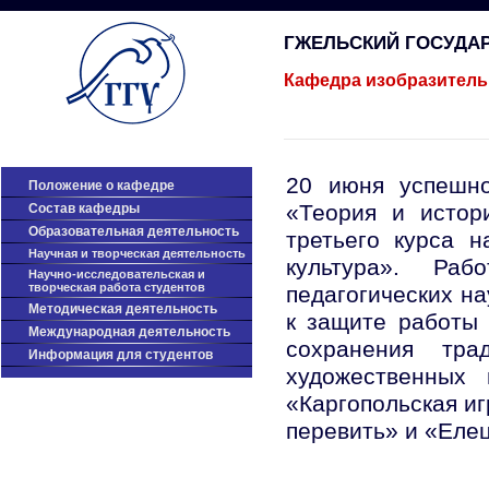
ГЖЕЛЬСКИЙ ГОСУДА
Кафедра изобразитель
20 июня успешно
Положение о кафедре
«Теория и истор
Cостав кафедры
Образовательная деятельность
третьего курса н
Научная и творческая деятельность
культура». Ра
Научно-исследовательская и
творческая работа студентов
педагогических н
Методическая деятельность
к защите работы 
Международная деятельность
сохранения тра
Информация для студентов
художественных 
«Каргопольская иг
перевить» и «Елец