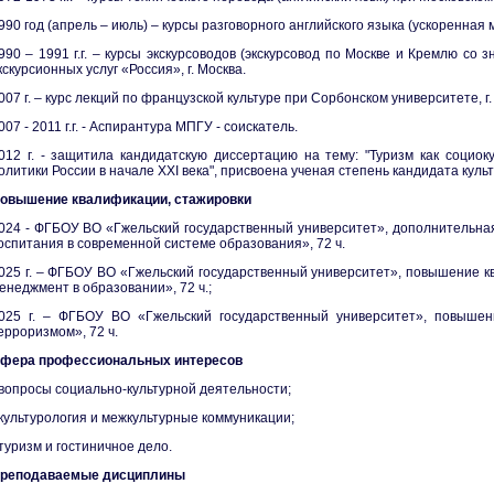
990 год (апрель – июль) – курсы разговорного английского языка (ускоренная 
990 – 1991 г.г. – курсы экскурсоводов (экскурсовод по Москве и Кремлю со з
кскурсионных услуг «Россия», г. Москва.
007 г. – курс лекций по французской культуре при Сорбонском университете, г
007 - 2011 г.г. - Аспирантура МПГУ - соискатель.
012 г. - защитила кандидатскую диссертацию на тему: "Туризм как социок
олитики России в начале ХХI века", присвоена ученая степень кандидата культ
овышение квалификации, стажировки
024 - ФГБОУ ВО «Гжельский государственный университет», дополнительна
оспитания в современной системе образования», 72 ч.
025 г. – ФГБОУ ВО «Гжельский государственный университет», повышение 
енеджмент в образовании», 72 ч.;
025 г. – ФГБОУ ВО «Гжельский государственный университет», повыше
ерроризмом», 72 ч.
фера профессиональных интересов
 вопросы социально-культурной деятельности;
 культурология и межкультурные коммуникации;
 туризм и гостиничное дело.
реподаваемые дисциплины