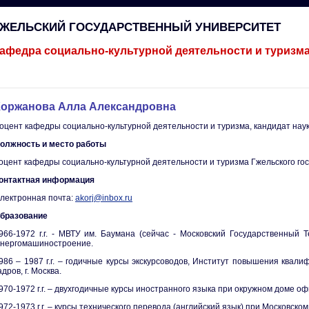
ГЖЕЛЬСКИЙ ГОСУДАРСТВЕННЫЙ УНИВЕРСИТЕТ
афедра социально-культурной деятельности и туризм
Коржанова Алла Александровна
оцент кафедры социально-культурной деятельности и туризма, кандидат наук
олжность и место работы
оцент кафедры социально-культурной деятельности и туризма Гжельского го
онтактная информация
лектронная почта:
akorj@inbox.ru
бразование
966-1972 г.г. - МВТУ им. Баумана (сейчас - Московский Государственный 
нергомашиностроение.
986 – 1987 г.г. – годичные курсы экскурсоводов, Институт повышения квали
адров, г. Москва.
970-1972 г.г. – двухгодичные курсы иностранного языка при окружном доме оф
972-1973 г.г. – курсы технического перевода (английский язык) при Московском