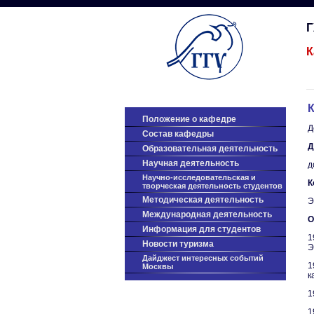
К
Положение о кафедре
Д
Состав кафедры
Д
Образовательная деятельность
Научная деятельность
д
Научно-исследовательская и
К
творческая деятельность студентов
Методическая деятельность
Э
Международная деятельность
О
Информация для студентов
1
Новости туризма
Э
Дайджест интересных событий
1
Москвы
к
1
1