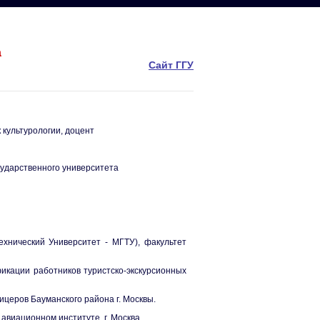
а
Сайт ГГУ
 культурологии, доцент
сударственного университета
Технический Университет - МГТУ), факультет
фикации работников туристско-экскурсионных
ицеров Бауманского района г. Москвы.
 авиационном институте, г. Москва.