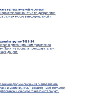
мате увлекательной игротеки
е практическое занятие по дисциплине
ов разных курсов в неформальной и
ений в группе Т-БЗ-24
анятие в дистанционном формате по
а». Занятие провела преподаватель –
аук, доцент.
ы заочной формы обучения (направление
ата и магистратуры), в марте - мае текущего
дипломную и учебную (ознакомительную).