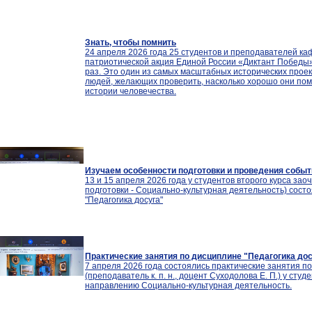
Знать, чтобы помнить
24 апреля 2026 года 25 студентов и преподавателей к
патриотической акция Единой России «Диктант Победы».
раз. Это один из самых масштабных исторических проек
людей, желающих проверить, насколько хорошо они по
истории человечества.
Изучаем особенности подготовки и проведения собы
13 и 15 апреля 2026 года у студентов второго курса з
подготовки - Социально-культурная деятельность) сост
"Педагогика досуга"
Практические занятия по дисциплине "Педагогика дос
7 апреля 2026 года состоялись практические занятия по
(преподаватель к. п. н., доцент Суходолова Е. П.) у сту
направлению Социально-культурная деятельность.