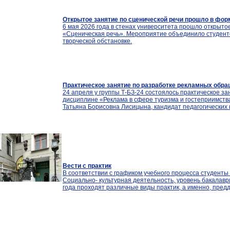
Открытое занятие по сценической речи прошло в фор
6 мая 2026 года в стенах университета прошло открыто
«Сценическая речь». Мероприятие объединило студент
творческой обстановке.
Практическое занятие по разработке рекламных обращ
24 апреля у группы Т-БЗ-24 состоялось практическое з
дисциплине «Реклама в сфере туризма и гостеприимств
Татьяна Борисовна Лисицына, кандидат педагогических н
Вести с практик
В соответствии с графиком учебного процесса студент
Социально- культурная деятельность, уровень бакалаври
года проходят различные виды практик, а именно, пред