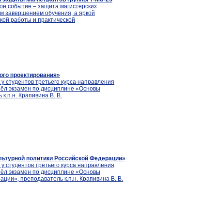
вое событие – защита магистерских
м завершением обучения, а яркой
кой работы и практической
ого проектирования»
 у студентов третьего курса направления
шёл экзамен по дисциплине «Основы
к.п.н. Крапивина В. В.
льтурной политики Российской Федерации»
 у студентов третьего курса направления
шёл экзамен по дисциплине «Основы
ции», преподаватель к.п.н. Крапивина В. В.