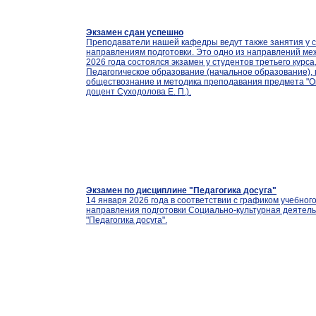
Экзамен сдан успешно
Преподаватели нашей кафедры ведут также занятия у с
направлениям подготовки. Это одно из направлений ме
2026 года состоялся экзамен у студентов третьего кур
Педагогическое образование (начальное образование), 
обществознание и методика преподавания предмета "Ок
доцент Суходолова Е. П.).
Экзамен по дисциплине "Педагогика досуга"
14 января 2026 года в соответствии с графиком учебного
направления подготовки Социально-культурная деятель
"Педагогика досуга".