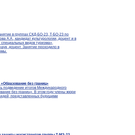
анятие в группах СКД-БО-23, Т-БО-23 по
а А.А., кандидат культурологии, доцент и в
и специальных видов туризма»,
наук, доцент. Занятие проходило в
рмы.
«Образование без границ»
ось подведение итогов Международного
вание без границ». В этом году члены жюри
ь идей, представленных будущими
и защиты магистрантов группы Т-МЗ-23