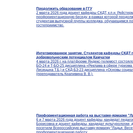
Продолжить образование в ГГУ
2 марта 2026 года доцент кафедры СКДТ, к.п.н. Рейстер
профориентационную беседу, в рамках которой продол
студентам выпускной группы колледжа, обучающимся по
гостеприимство.
Интегрированное занятие. Студентов кафедры СКДТ п
добровольческим потенциалом Камчатки
4 марта 2026 г. на платформе Яндекс-телемост состояло
БО-24 и Т-БО-25 дисциплина «Реклама в сфере туризма
Лисицына Т.Б.) и СКД-БЗ-23 дисциплина «Основы социа
(преподаватель Крапивина В. В.).
Профориентационная работа на выставке-ярмарке "Ла
6 и 7 марта 2026 года доцент кафедры, кандидат педаго
Борисовна и доцент кафедры, кандидат культурологии,
посетили Всероссийскую выставку-ярмарку "Ладья. Весе
профориентационную работу.