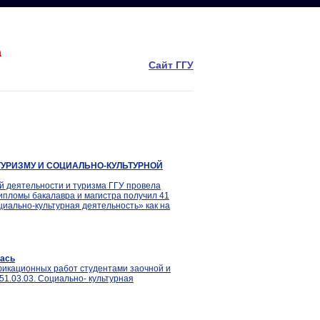
а
Сайт ГГУ
ТУРИЗМУ И СОЦИАЛЬНО-КУЛЬТУРНОЙ
й деятельности и туризма ГГУ провела
ипломы бакалавра и магистра получил 41
иально-культурная деятельность» как на
лась
фикационных работ студентами заочной и
51.03.03. Социально- культурная