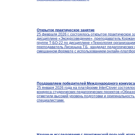
Открытое практическое занятие
25 февраля 2026 г. состоялось открытое практическое з
дисциплине «Экскурсоведение», преподаватель Коржанов
группе Т-БО-22 по дисциплине «Технология организаци
преподаватель Лисицына Т.Б., кандидат педагогических 
смешанном формате с использованием онлайн-платфо
Поздравляем победителей Международного конкурса 
25 января 2026 года на платформе InterClover состоял
конкурса студенческих педагогических проектов «Образо
отметили высокий уровень подготовки и оригинальност
специалистами.
Научные исследования с практической пользой: итог