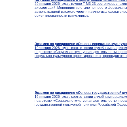
29 января 2026 года в группе Т-МЗ-23 состоялось знако
диссертаций. Мероприятие стало не просто формальны
демонстрацией высокого уровня научно-исследовательс
ориентированности выпускников.
Экзамен по дисциплине «Основы социально-культурн
19 января 2026 года в соответствии с учебным графиком
подготовки «Социально-культурная деятельность» про
социально-культурного проектирования», преподаватель 
Экзамен по дисциплине «Основы государственной ку
16 января 2026 года в соответствии с учебным графиком
подготовки «Социально-культурная деятельность» про
государственной культурной политики Российской Федера