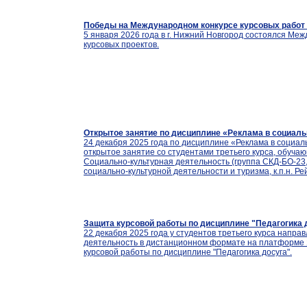
Победы на Международном конкурсе курсовых работ 
5 января 2026 года в г. Нижний Новгород состоялся Ме
курсовых проектов.
Открытое занятие по дисциплине «Реклама в социаль
24 декабря 2025 года по дисциплине «Реклама в социал
открытое занятие со студентами третьего курса, обуча
Социально-культурная деятельность (группа СКД-БО-23
социально-культурной деятельности и туризма, к.п.н. Р
Защита курсовой работы по дисциплине "Педагогика 
22 декабря 2025 года у студентов третьего курса напра
деятельность в дистанционном формате на платформе 
курсовой работы по дисциплине "Педагогика досуга".