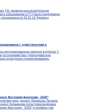
ман Т.В. провела разъяснительную
жить образование в ГГУ было предложено
 специальности 43.02.16 Туризм и
ознакомили с туристическим и
сь интегрированное занятие в группах Т-
 и гостеприимства» (преподаватель
льно-культурного проектирования»
дья. Весенняя фантазия - 2026"
гических наук, доцент Лисицына Татьяна
 доцент Коржанова Алла Александровна
нняя фантазия - 2026" и провели там