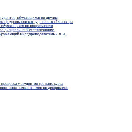
тудентов, обучающихся по другим
жкафедрального сотрудничества.14 января
са, обучающихся по направлению
по дисциплине "Естествознание,
ружающий мир"(преподаватель к. п. н.,
 процесса у студентов третьего курса
ность состоялся экзамен по дисциплине