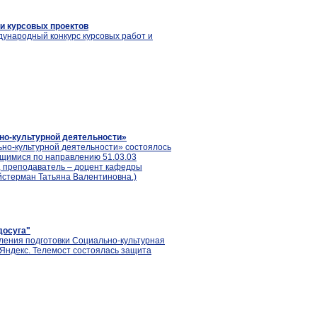
и курсовых проектов
ждународный конкурс курсовых работ и
но-культурной деятельности»
ьно-культурной деятельности» состоялось
ющимися по направлению 51.03.03
, преподаватель – доцент кафедры
ейстерман Татьяна Валентиновна.)
досуга"
вления подготовки Социально-культурная
Яндекс. Телемост состоялась защита