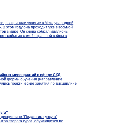
афедры приняли участие в Международной
 В этом году она проходит уже в восьмой
тов в мире. Он снова собрал миллионы
мнят события самой страшной войны в
тийных мероприятий в сфере СКД
аочной формы обучения (направление
оялись практические занятия по дисциплине
уга"
 дисциплине "Педагогика досуга"
дентов второго курса, обучающихся по