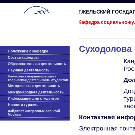
ГЖЕЛЬСКИЙ ГОСУДА
Кафедра социально-ку
Суходолова 
Положение о кафедре
Состав кафедры
Кан
Образовательная деятельность
Рос
Научная деятельность
Научно-исследовательская и
Дол
творческая деятельность студентов
Методическая деятельность
Доц
Международная деятельность
тур
Информация для студентов
зас
Новости туризма
Дайджест интересных событий
Москвы
Контактная инф
Электронная почт