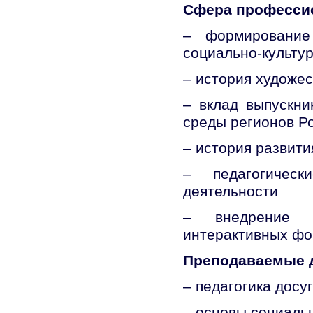
Сфера професси
– формирование
социально-культур
– история художе
– вклад выпускни
среды регионов Р
– история развити
– педагогическ
деятельности
– внедрение в
интерактивных фо
Преподаваемые 
– педагогика досу
– основы социаль