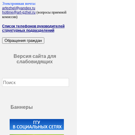
Электронная почта:
artgzhel@yandex.ru
hotline@art-gzhel.ru
(вопросы приемной
комиссии)
Список телефонов руководителей
структурных подразделений
Версия сайта для
слабовидящих
Баннеры