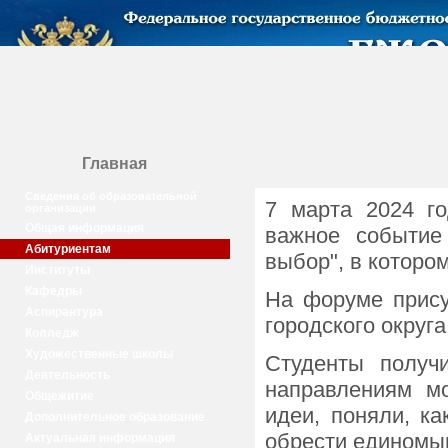
Главная
Сведения об образовательной
7 марта 2024 го
организации
Общая информация
важное событие
Абитуриентам
выбор", в которо
Институты
Кафедры
На форуме прису
Аспирантура
городского округ
Колледж
Художественные школы
Студенты получ
Деятельность
направлениям мо
Общежитие
идеи, поняли, к
Дополнительное образование
обрести единомы
Актуальная информация