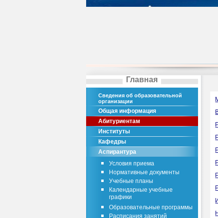
Главная
Сведения об образовательной
организации
Общая информация
Абитуриентам
Институты
Кафедры
Аспирантура
Условия приема
Нормативные документы
Учебные планы
Календарные учебные
графики
Образовательные программы
Расписания занятий