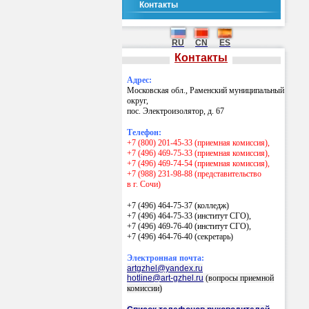
Контакты
RU
CN
ES
Контакты
Адрес:
Московская обл., Раменский муниципальный
округ,
пос. Электроизолятор, д. 67
Телефон:
+7 (800) 201-45-33 (приемная комиссия),
+7 (496) 469-75-33 (приемная комиссия),
+7 (496) 469-74-54 (приемная комиссия),
+7 (988) 231-98-88 (представительство
в г. Сочи)
+7 (496) 464-75-37 (колледж)
+7 (496) 464-75-33 (институт СГО),
+7 (496) 469-76-40 (институт СГО),
+7 (496) 464-76-40
(секретарь)
Электронная почта:
artgzhel@yandex.ru
hotline@art-gzhel.ru
(вопросы приемной
комиссии)