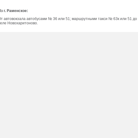
Из г. Раменское:
От автовокзала автобусами № 36 или 51; маршрутными такси № 63к или 51 до
селе Новохаритоново.