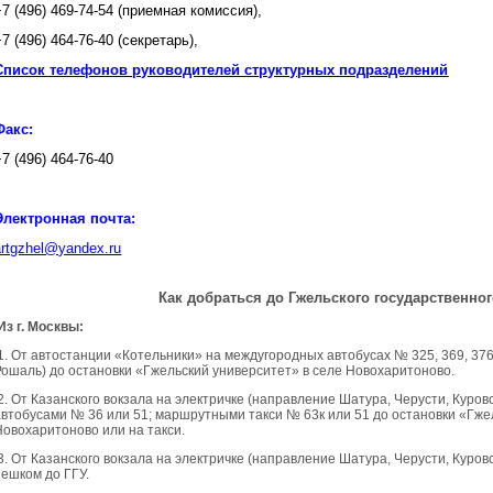
+7 (496) 469-74-54 (приемная комиссия),
+7 (496) 464-76-40 (секретарь),
Список телефонов руководителей структурных подразделений
Факс:
+7 (496) 464-76-40
Электронная почта:
artgzhel@yandex.ru
Как добраться до Гжельского государственног
Из г. Москвы:
1. От автостанции «Котельники» на междугородных автобусах № 325, 369, 376
Рошаль) до остановки «Гжельский университет» в селе Новохаритоново.
2. От Казанского вокзала на электричке (направление Шатура, Черусти, Куров
автобусами № 36 или 51; маршрутными такси № 63к или 51 до остановки «Гже
Новохаритоново или на такси.
3. От Казанского вокзала на электричке (направление Шатура, Черусти, Куров
пешком до ГГУ.