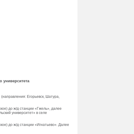
о университета
 (направления: Егорьевск, Шатура,
ское) до ж/д станции «Гжель», далее
льский университет» в селе
ское) до ж/д станции «Игнатьево». Далее