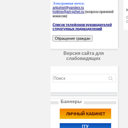
Электронная почта:
artgzhel@yandex.ru
hotline@art-gzhel.ru
(вопросы приемной
комиссии)
Список телефонов руководителей
структурных подразделений
Версия сайта для
слабовидящих
Баннеры