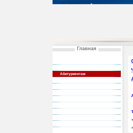
Главная
Сведения об образовательной
организации
Общая информация
Абитуриентам
Институты
Кафедры
Аспирантура
Колледж
Художественные школы
Деятельность
Общежитие
Дополнительное образование
Актуальная информация