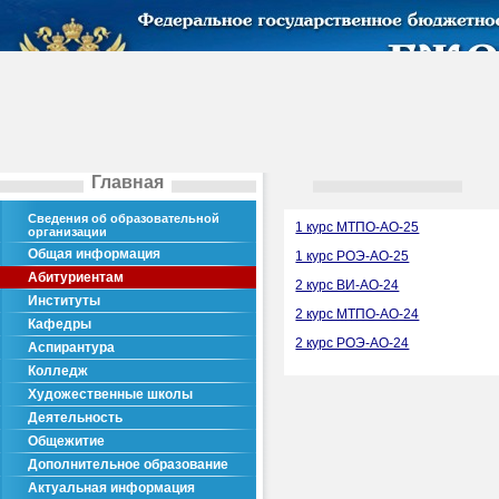
Главная
Сведения об образовательной
1 курс МТПО-АО-25
организации
Общая информация
1 курс РОЭ-АО-25
Абитуриентам
2 курс ВИ-АО-24
Институты
2 курс МТПО-АО-24
Кафедры
2 курс РОЭ-АО-24
Аспирантура
Колледж
Художественные школы
Деятельность
Общежитие
Дополнительное образование
Актуальная информация