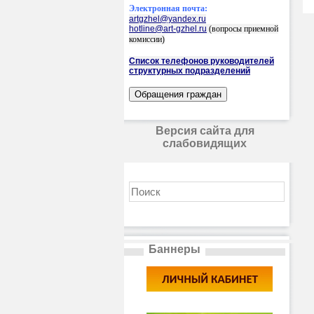
Электронная почта:
artgzhel@yandex.ru
hotline@art-gzhel.ru
(вопросы приемной
комиссии)
Список телефонов руководителей
структурных подразделений
Версия сайта для
слабовидящих
Баннеры