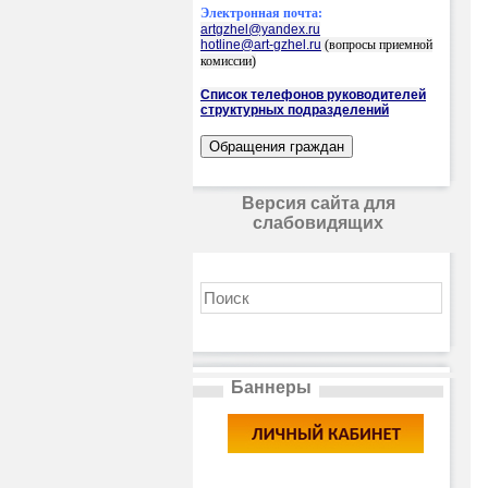
Электронная почта:
artgzhel@yandex.ru
hotline@art-gzhel.ru
(вопросы приемной
комиссии)
Список телефонов руководителей
структурных подразделений
Версия сайта для
слабовидящих
Баннеры