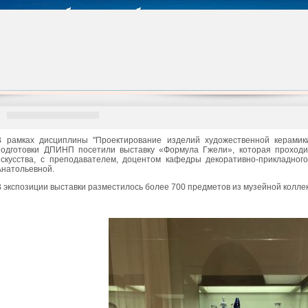
В рамках дисциплины "Проектирование изделий художественной керамики
подготовки ДПИНП посетили выставку «Формула Гжели», которая проходи
искусства, с преподавателем, доцентом кафедры декоративно-прикладног
Анатольевной.
В экспозиции выставки разместилось более 700 предметов из музейной колле