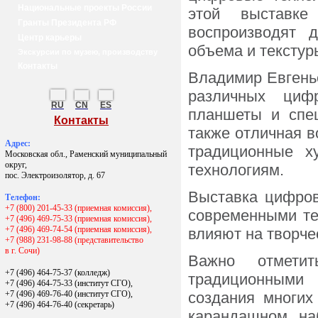
Национальные проекты России
этой выставке
Гранты Президента РФ
воспроизводят 
Центр карьеры
объема и текстур
Экскурсии по музею, производству
Контакты
Владимир Евгень
различных цифр
RU
CN
ES
планшеты и спец
Контакты
также отличная в
Адрес:
традиционные х
Московская обл., Раменский муниципальный
округ,
технологиям.
пос. Электроизолятор, д. 67
Выставка цифров
Телефон:
+7 (800) 201-45-33 (приемная комиссия),
современными тен
+7 (496) 469-75-33 (приемная комиссия),
+7 (496) 469-74-54 (приемная комиссия),
влияют на творче
+7 (988) 231-98-88 (представительство
в г. Сочи)
Важно отметит
+7 (496) 464-75-37 (колледж)
традиционными 
+7 (496) 464-75-33 (институт СГО),
+7 (496) 469-76-40 (институт СГО),
создания многих
+7 (496) 464-76-40
(секретарь)
карандашном наб