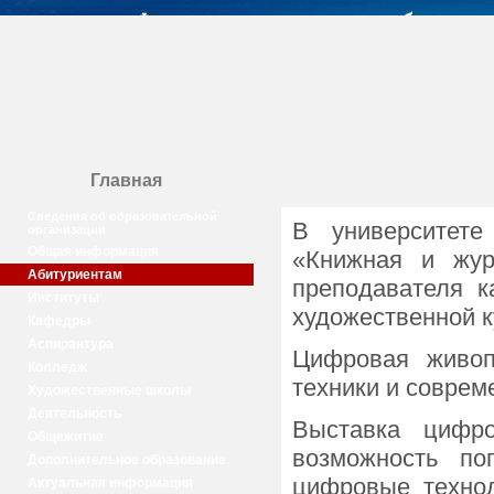
Главная
Сведения об образовательной
В университете
организации
Общая информация
«Книжная и жур
Абитуриентам
преподавателя к
Институты
художественной к
Кафедры
Аспирантура
Цифровая живоп
Колледж
техники и совре
Художественные школы
Деятельность
Выставка цифро
Общежитие
возможность по
Дополнительное образование
цифровые технол
Актуальная информация