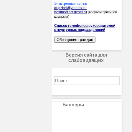
Электронная почта:
artgzhel@yandex.ru
hotline@art-gzhel.ru
(вопросы приемной
комиссии)
Список телефонов руководителей
структурных подразделений
Версия сайта для
слабовидящих
Баннеры