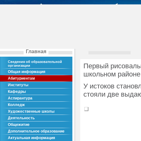
Главная
Сведения об образовательной
Первый рисовальн
организации
Общая информация
школьном районе
Абитуриентам
У истоков станов
Институты
Кафедры
стояли две выда
Аспирантура
Колледж
Художественные школы
Деятельность
Общежитие
Дополнительное образование
Актуальная информация