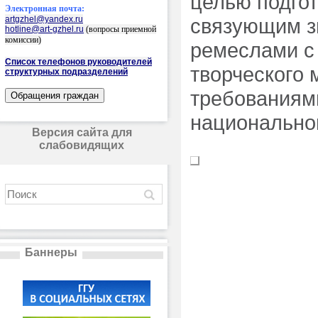
целью подгот
Электронная почта:
artgzhel@yandex.ru
связующим з
hotline@art-gzhel.ru
(вопросы приемной
комиссии)
ремеслами с
Список телефонов руководителей
творческого 
структурных подразделений
требованиям
национально
Версия сайта для
слабовидящих
Баннеры