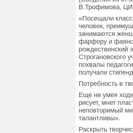
В.Трофимова, ЦИ
«Посещали классы
человек, преимущ
занимаются женщ
фарфору и фаянсу
рождественский 
Строгановского 
похвалы педагоги
получали стипенд
Потребность в тв
Еще не умея ходи
рисует, мнет плас
неповторимый ми
талантливы».
Раскрыть творчес