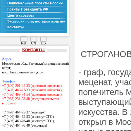
Национальные проекты России
Гранты Президента РФ
Центр карьеры
Экскурсии по музею, производству
Контакты
RU
CN
ES
Контакты
СТРОГАНОВ 
Адрес:
Московская обл., Раменский муниципальный
округ,
- граф, госу
пос. Электроизолятор, д. 67
меценат, уча
Телефон:
+7 (800) 201-45-33 (приемная комиссия),
попечитель М
+7 (496) 469-75-33 (приемная комиссия),
+7 (496) 469-74-54 (приемная комиссия),
+7 (988) 231-98-88 (представительство
выступающий
в г. Сочи)
искусства. В
+7 (496) 464-75-37 (колледж)
+7 (496) 464-75-33 (институт СГО),
открыл в Мос
+7 (496) 469-76-40 (институт СГО),
+7 (496) 464-76-40
(секретарь)