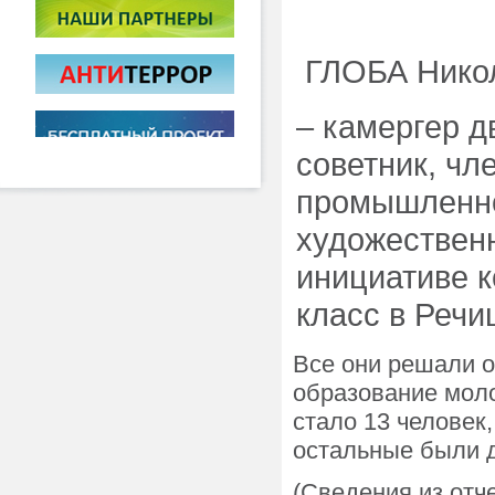
ГЛОБА Никол
– камергер д
советник, чл
промышленно
художествен
инициативе к
класс в Речи
Все они решали о
образование моло
стало 13 человек
остальные были 
(Сведения из отч