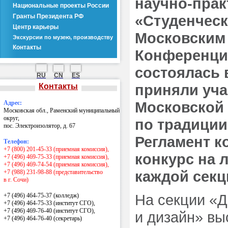
научно-пра
Национальные проекты России
«Студенческ
Гранты Президента РФ
Центр карьеры
Московским 
Экскурсии по музею, производству
Контакты
Конференция
состоялась в
RU
CN
ES
приняли уча
Контакты
Московской 
Адрес:
Московская обл., Раменский муниципальный
округ,
по традиции
пос. Электроизолятор, д. 67
Регламент 
Телефон:
+7 (800) 201-45-33 (приемная комиссия),
конкурс на 
+7 (496) 469-75-33 (приемная комиссия),
+7 (496) 469-74-54 (приемная комиссия),
каждой секц
+7 (988) 231-98-88 (представительство
в г. Сочи)
На секции «Д
+7 (496) 464-75-37 (колледж)
+7 (496) 464-75-33 (институт СГО),
+7 (496) 469-76-40 (институт СГО),
и дизайн» вы
+7 (496) 464-76-40
(секретарь)