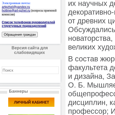
их научных д
Электронная почта:
artgzhel@yandex.ru
декоративно-
hotline@art-gzhel.ru
(вопросы приемной
комиссии)
от древних ц
Список телефонов руководителей
структурных подразделений
Обсуждались
новаторства,
великих худо
Версия сайта для
слабовидящих
В состав жюр
факультета д
и дизайна, З
О. Б. Мышля
Баннеры
общепрофесс
дисциплин, к
профессор; И