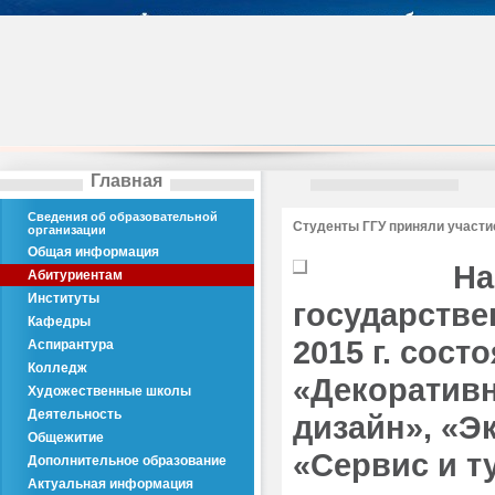
Главная
Сведения об образовательной
Студенты ГГУ приняли участи
организации
Общая информация
На
Абитуриентам
Институты
государстве
Кафедры
2015 г. сост
Аспирантура
Колледж
«Декоративн
Художественные школы
Деятельность
дизайн», «Э
Общежитие
«Сервис и т
Дополнительное образование
Актуальная информация