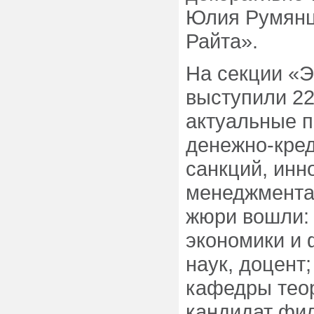
Юлия Румянц
Райта».
На секции «Э
выступили 22
актуальные 
денежно-кред
санкций, инн
менеджмента 
жюри вошли: 
экономики и 
наук, доцент;
кафедры теор
кандидат фил