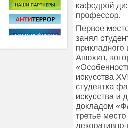
кафедрой диз
профессор.
Первое место
занял студен
прикладного 
Анюхин, кото
«Особенност
искусства XVI
студентка фа
искусства и 
докладом «Ф
третье место
декоративно-