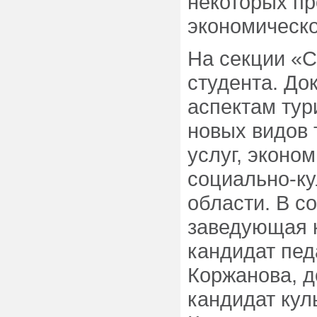
некоторых п
экономическо
На секции «С
студента. Д
аспектам тур
новых видов 
услуг, эконо
социально-ку
области. В с
заведующая к
кандидат педа
Коржанова, д
кандидат куль