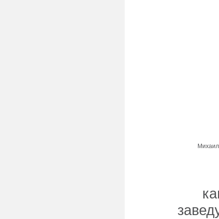
Михаил 
ка
завед