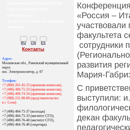
Конференция
Национальные проекты России
Гранты Президента РФ
«Россия – Ит
Центр карьеры
Экскурсии по музею, производству
участвовали 
Контакты
факультета с
сотрудники п
RU
CN
ES
Контакты
(Регионально
Адрес:
развития рег
Московская обл., Раменский муниципальный
округ,
пос. Электроизолятор, д. 67
Мария-Габри
Телефон:
+7 (800) 201-45-33 (приемная комиссия),
С приветств
+7 (496) 469-75-33 (приемная комиссия),
+7 (496) 469-74-54 (приемная комиссия),
выступили: и
+7 (988) 231-98-88 (представительство
в г. Сочи)
филологическ
+7 (496) 464-75-37 (колледж)
декан факуль
+7 (496) 464-75-33 (институт СГО),
+7 (496) 469-76-40 (институт СГО),
+7 (496) 464-76-40
(секретарь)
педагогическ