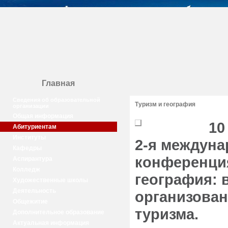
Главная
Сведения об образовательной
Туризм и география
организации
Общая информация
10
Абитуриентам
Институты
2-я междуна
Кафедры
конференци
Аспирантура
Колледж
география: в
Художественные школы
Деятельность
организован
Общежитие
туризма.
Дополнительное образование
Актуальная информация