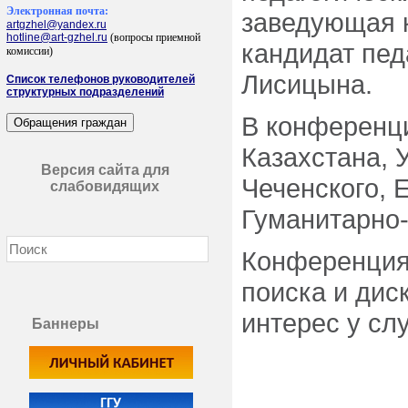
Электронная почта:
заведующая 
artgzhel@yandex.ru
hotline@art-gzhel.ru
(вопросы приемной
кандидат пед
комиссии)
Лисицына.
Список телефонов руководителей
структурных подразделений
В конференци
Казахстана, 
Версия сайта для
Чеченского, 
слабовидящих
Гуманитарно-
Конференция
поиска и дис
интерес у сл
Баннеры