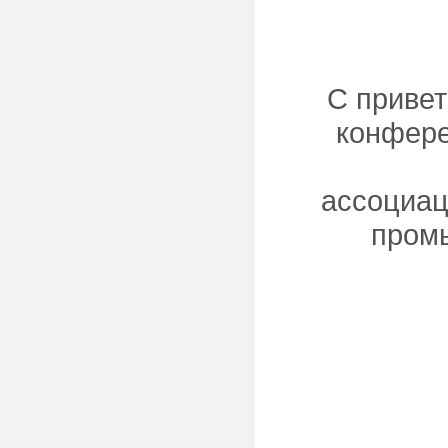
С привет
конфере
ассоциа
промы