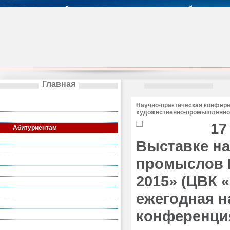
Главная
Сведения об образовательной
Научно-практическая конфер
организации
художественно-промышленно
Общая информация
17
Абитуриентам
Институты
Выставке н
Кафедры
промыслов Р
Аспирантура
Колледж
2015» (ЦВК 
Художественные школы
Деятельность
ежегодная н
Общежитие
конференци
Дополнительное образование
Актуальная информация