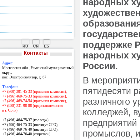
народных х
Национальные проекты России
художестве
Гранты Президента РФ
Центр карьеры
образования
Экскурсии по музею, производству
Контакты
государств
поддержке Р
RU
CN
ES
народных х
Контакты
России.
Адрес:
Московская обл., Раменский муниципальный
округ,
пос. Электроизолятор, д. 67
В мероприяти
Телефон:
пятидесяти р
+7 (800) 201-45-33 (приемная комиссия),
+7 (496) 469-75-33 (приемная комиссия),
различного у
+7 (496) 469-74-54 (приемная комиссия),
+7 (988) 231-98-88 (представительство
колледжей, в
в г. Сочи)
предприятий
+7 (496) 464-75-37 (колледж)
+7 (496) 464-75-33 (институт СГО),
+7 (496) 469-76-40 (институт СГО),
промыслов, и
+7 (496) 464-76-40
(секретарь)