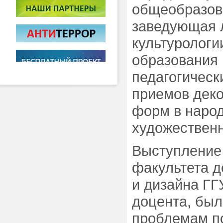
общеобразова
заведующая 
культурологи
образования 
педагогическ
приемов дек
форм в народ
художественн
Выступление 
факультета д
и дизайна ГГ
доцента, бы
проблемам п