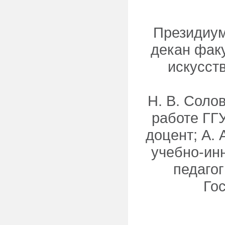
Президиум
декан фак
искусст
Н. В. Солов
работе ГГУ
доцент; А.
учебно-ин
педагог
Го