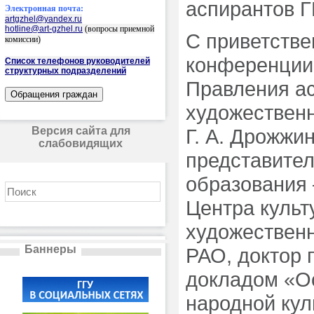
аспирантов Г
Электронная почта:
artgzhel@yandex.ru
hotline@art-gzhel.ru
(вопросы приемной
С приветстве
комиссии)
конференции
Список телефонов руководителей
структурных подразделений
Правления а
художествен
Версия сайта для
Г. А. Дрожжи
слабовидящих
представите
образования 
Центра культ
художественн
Баннеры
РАО, доктор 
докладом «О
народной ку