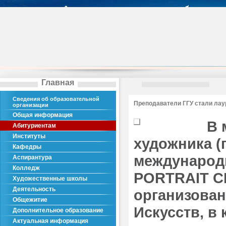
Главная
Сведения об образовательной
Преподаватели ГГУ стали лау
организации
Общая информация
В 
Абитуриентам
Институты
художника (
Кафедры
международ
Аспирантура
Колледж
PORTRAIT CLU
Художественные школы
Деятельность
организова
Общежитие
Искусств, в
Дополнительное образование
Актуальная информация