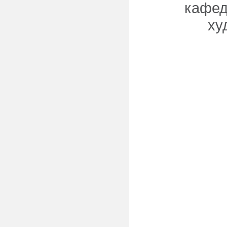
кафед
ху