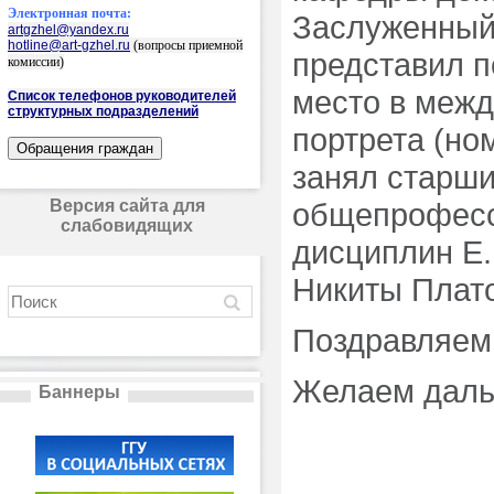
Электронная почта:
Заслуженный 
artgzhel@yandex.ru
hotline@art-gzhel.ru
(вопросы приемной
представил п
комиссии)
место в межд
Список телефонов руководителей
структурных подразделений
портрета (но
занял старш
Версия сайта для
общепрофесс
слабовидящих
дисциплин Е.
Никиты Плат
Поздравляем
Желаем даль
Баннеры