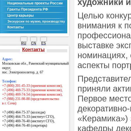
художники и
Национальные проекты России
Гранты Президента РФ
Целью конкур
Центр карьеры
Экскурсии по музею, производству
внимания к п
Контакты
профессиона
выставке экс
RU
CN
ES
Контакты
номинациях,
Адрес:
аспекты порт
Московская обл., Раменский муниципальный
округ,
пос. Электроизолятор, д. 67
Представител
Телефон:
+7 (800) 201-45-33 (приемная комиссия),
приняли акти
+7 (496) 469-75-33 (приемная комиссия),
+7 (496) 469-74-54 (приемная комиссия),
Первое мест
+7 (988) 231-98-88 (представительство
в г. Сочи)
декоративно-
+7 (496) 464-75-37 (колледж)
«Керамика») 
+7 (496) 464-75-33 (институт СГО),
+7 (496) 469-76-40 (институт СГО),
+7 (496) 464-76-40
(секретарь)
кафедры деко