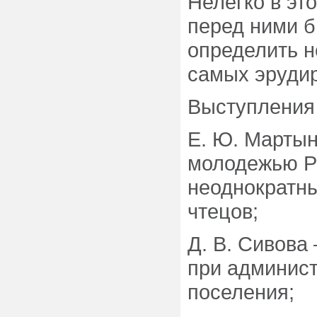
Нелегко в эт
перед ними б
определить н
самых эрудир
Выступления 
Е. Ю. Мартын
молодежью Р
неоднократны
чтецов;
Д. В. Сивова
при админист
поселения;