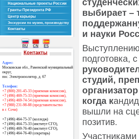
студенчески
Национальные проекты России
выбирает – 
Гранты Президента РФ
Центр карьеры
поддержанн
Экскурсии по музею, производству
Контакты
и науки Рос
Выступлению
RU
CN
ES
Контакты
подготовка, с
Адрес:
руководител
Московская обл., Раменский муниципальный
округ,
пос. Электроизолятор, д. 67
студий, пре
Телефон:
организатор
+7 (800) 201-45-33 (приемная комиссия),
+7 (496) 469-75-33 (приемная комиссия),
когда к
андид
+7 (496) 469-74-54 (приемная комиссия),
+7 (988) 231-98-88 (представительство
вышли на сце
в г. Сочи)
позитив.
+7 (496) 464-75-37 (колледж)
+7 (496) 464-75-33 (институт СГО),
+7 (496) 469-76-40 (институт СГО),
+7 (496) 464-76-40
(секретарь)
Участниками 