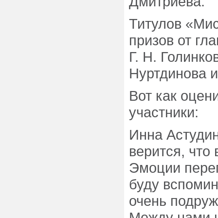
Дмитриева.
Титулов «Мис
призов от гл
Г. Н. Голинк
Нуртдинова и
Вот как оцен
участники:
Инна Астудин
верится, что 
Эмоции переп
буду вспомин
очень подруж
Между нами 