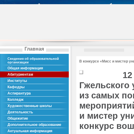
Главная
Сведения об образовательной
В конкурсе «Мисс и мистер у
организации
Общая информация
12
Абитуриентам
Институты
Гжельского 
Кафедры
из самых по
Аспирантура
Колледж
мероприяти
Художественные школы
Деятельность
и мистер уни
Общежитие
конкурс вош
Дополнительное образование
Актуальная информация