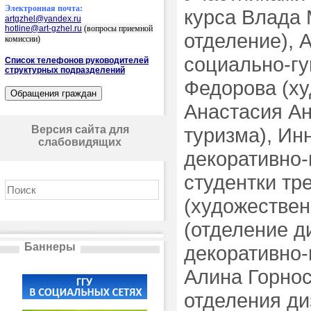
Электронная почта:
курса Влада 
artgzhel@yandex.ru
hotline@art-gzhel.ru
(вопросы приемной
отделение), 
комиссии)
социально-гу
Список телефонов руководителей
структурных подразделений
Федорова (ху
Анастасия Ан
Версия сайта для
туризма), Ин
слабовидящих
декоративно-
студентки тр
(художествен
(отделение д
Баннеры
декоративно-
Алина Горнос
отделения д