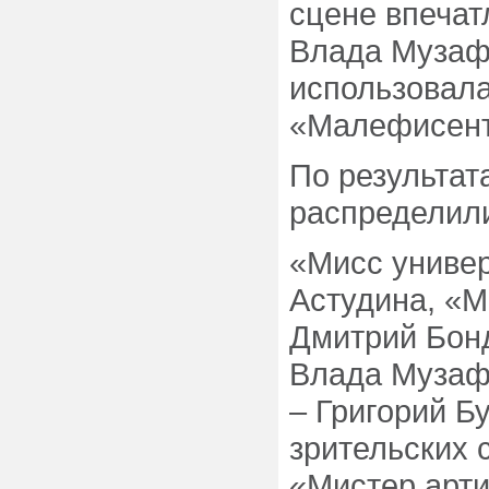
сцене впеча
Влада Музаф
использовал
«Малефисент
По результат
распределил
«Мисс универ
Астудина, «М
Дмитрий Бонд
Влада Музаф
– Григорий Б
зрительских 
«Мистер арти