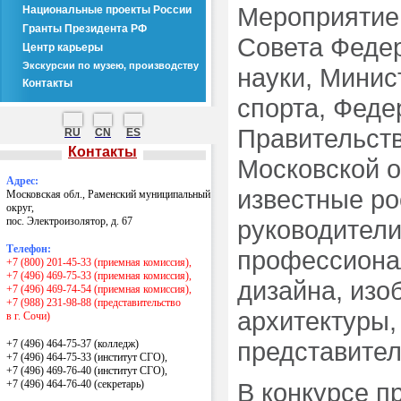
Мероприятие
Национальные проекты России
Гранты Президента РФ
Совета Федер
Центр карьеры
Экскурсии по музею, производству
науки, Минис
Контакты
спорта, Феде
Правительст
RU
CN
ES
Контакты
Московской о
Адрес:
известные ро
Московская обл., Раменский муниципальный
округ,
пос. Электроизолятор, д. 67
руководители
Телефон:
профессиона
+7 (800) 201-45-33 (приемная комиссия),
+7 (496) 469-75-33 (приемная комиссия),
дизайна, изо
+7 (496) 469-74-54 (приемная комиссия),
+7 (988) 231-98-88 (представительство
архитектуры,
в г. Сочи)
представите
+7 (496) 464-75-37 (колледж)
+7 (496) 464-75-33 (институт СГО),
+7 (496) 469-76-40 (институт СГО),
+7 (496) 464-76-40
(секретарь)
В конкурсе п