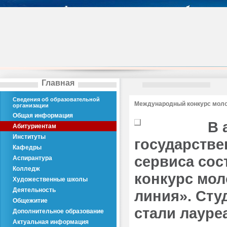
Главная
Сведения об образовательной
Международный конкурс моло
организации
Общая информация
В 
Абитуриентам
Институты
государстве
Кафедры
сервиса сос
Аспирантура
Колледж
конкурс мол
Художественные школы
Деятельность
линия». Сту
Общежитие
стали лауре
Дополнительное образование
Актуальная информация