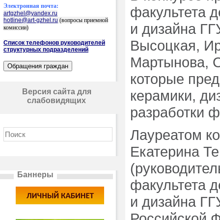
Электронная почта:
факультета д
artgzhel@yandex.ru
hotline@art-gzhel.ru
(вопросы приемной
и дизайна ГГ
комиссии)
Высоцкая, Ир
Список телефонов руководителей
структурных подразделений
Мартынова, О
которые пред
Версия сайта для
керамики, ди
слабовидящих
разработки ф
Лауреатом ко
Екатерина Те
(руководитель
Баннеры
факультета д
и дизайна ГГ
Российской Ф