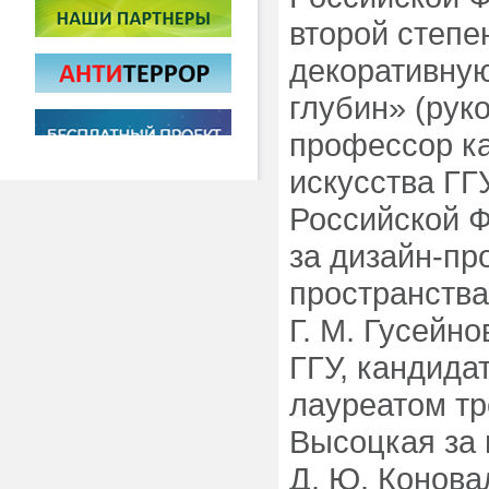
второй степе
декоративну
глубин» (рук
профессор к
искусства ГГ
Российской Ф
за дизайн-пр
пространства
Г. М. Гусейн
ГГУ, кандида
лауреатом тр
Высоцкая за 
Д. Ю. Конова